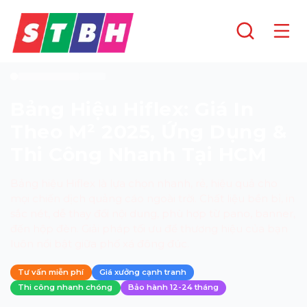
Bảng Hiệu Hiflex: Giá In
Theo M² 2025, Ứng Dụng &
Thi Công Nhanh Tại HCM
Bảng hiệu Hiflex là lựa chọn nhanh, rẻ, hiệu quả cho
mọi chiến dịch quảng cáo ngoài trời. Chất liệu bền bỉ, in
sắc nét, dễ thay đổi nội dung, phù hợp từ pano, banner,
đến hộp đèn. Giải pháp tối ưu để thương hiệu của bạn
luôn nổi bật giữa phố xá đông đúc.
Tư vấn miễn phí
Giá xưởng cạnh tranh
Thi công nhanh chóng
Bảo hành 12-24 tháng