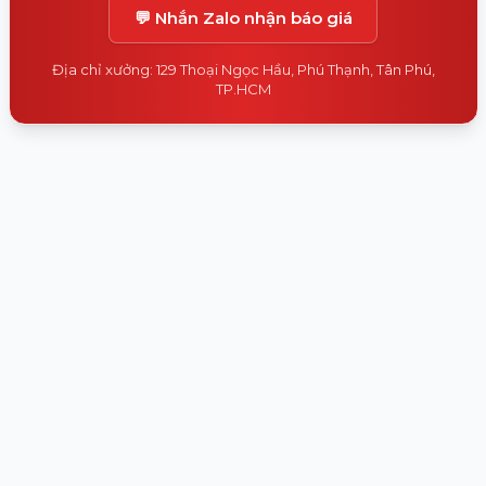
💬 Nhắn Zalo nhận báo giá
Địa chỉ xưởng: 129 Thoại Ngọc Hầu, Phú Thạnh, Tân Phú,
TP.HCM