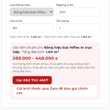
Loại bảng hiệu
Ngang (cm)
Cao (cm)
Số lượng
Diện tích thực:
1.60
m²
• Diện tích tính tiền mỗi cái:
1.60
m²
Ước tính chi phí cho
Bảng hiệu bạt Hiflex in trực
tiếp
• Tổng diện tích:
1.60
m²
288.000
–
448.000
đ
Giá mang tính tham khảo, chưa gồm khung xương, bắn
khung, ốp trụ, tháo dỡ cũ, vận chuyển xa, hoặc điều kiện thi
công đặc thù.
Gọi 082 702 4567
Gửi kích thước qua Zalo để báo giá chính
xác