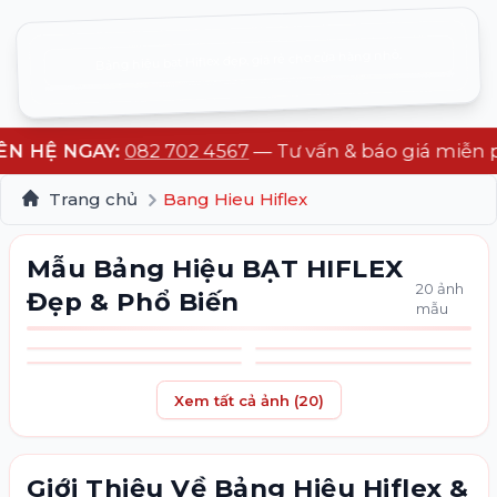
Bảng hiệu bạt Hiflex đẹp, giá rẻ cho cửa hàng nhỏ.
Liên hệ: 082 702 4567 — Tư vấn & báo giá miễn phí. 
HỆ NGAY:
082 702 4567
— Tư vấn & báo giá miễn phí 
Trang chủ
Bang Hieu Hiflex
Mẫu Bảng Hiệu BẠT HIFLEX
20
ảnh
Đẹp & Phổ Biến
mẫu
Xem tất cả ảnh (
20
)
Giới Thiệu Về Bảng Hiệu Hiflex &