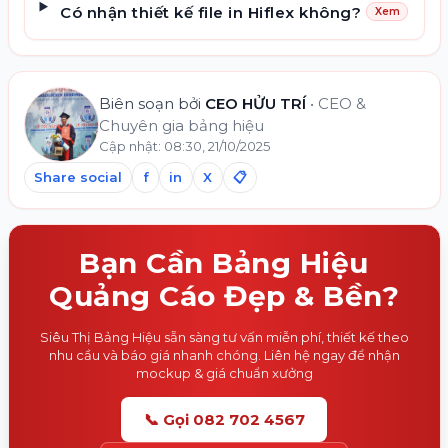
Có nhận thiết kế file in Hiflex không?
Xem
Thông Tin Biên Tập
Biên soạn bởi
CEO HỬU TRÍ
•
CEO &
Chuyên gia bảng hiệu
Cập nhật:
08:30, 21/10/2025
Share social
f
in
X
📋
Bạn Cần Bảng Hiệu
Quảng Cáo Đẹp & Bền?
Siêu Thị Bảng Hiệu sẵn sàng tư vấn miễn phí, thiết kế theo
nhu cầu và báo giá nhanh chóng. Liên hệ ngay để nhận
mockup & giá chuẩn xưởng
📞 Gọi 082 702 4567