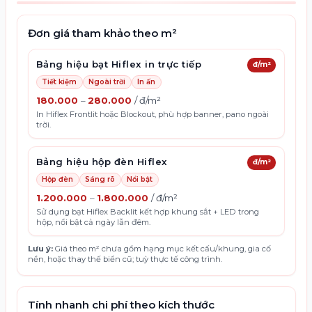
Đơn giá tham khảo theo m²
Cửa hàng hoạt động ban đêm như spa, quán café,
Cửa hàng nhỏ, quán ăn, tiệm tạp hóa cần bảng hiệu
tiệm thuốc, cửa hàng tiện lợi
nhanh và tiết kiệm chi phí
Bảng hiệu bạt Hiflex in trực tiếp
đ/m²
Thương hiệu muốn tăng khả năng nhận diện cả ngày
Chiến dịch quảng cáo ngắn hạn như khuyến mãi, khai
lẫn đêm
Tiết kiệm
Ngoài trời
In ấn
trương hoặc sự kiện
180.000
–
280.000
/
đ/m²
Khung sắt hoặc nhôm hộp, bạt Hiflex Backlit in UV độ
In Hiflex Frontlit hoặc Blockout, phù hợp banner, pano ngoài
Bạt Hiflex Frontlit hoặc Blockout, độ dày 260–300gsm
trời.
phân giải cao
In solvent hoặc UV, ép biên và đóng khoen để tăng độ
Đèn LED chiếu trong, có thể thay nội dung bằng cách
bền
thay mặt bạt
Bảng hiệu hộp đèn Hiflex
đ/m²
Hộp đèn
Sáng rõ
Nổi bật
1.200.000
–
1.800.000
/
đ/m²
Sử dụng bạt Hiflex Backlit kết hợp khung sắt + LED trong
hộp, nổi bật cả ngày lẫn đêm.
Lưu ý:
Giá theo m² chưa gồm hạng mục kết cấu/khung, gia cố
nền, hoặc thay thế biển cũ; tuỳ thực tế công trình.
Tính nhanh chi phí theo kích thước