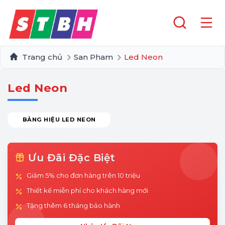
Trang chủ
San Pham
Led Neon
Led Neon
BẢNG HIỆU LED NEON
Ưu Đãi Đặc Biệt
Giảm 5% cho đơn hàng trên 10 triệu
Thiết kế miễn phí cho khách hàng mới
Tặng thêm 6 tháng bảo hành