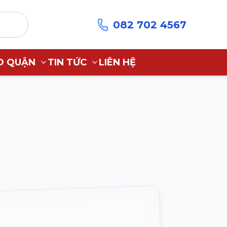
082 702 4567
O QUẬN
TIN TỨC
LIÊN HỆ
iệu quảng cáo Quận 6 với bố cục gọn, chữ rõ và dễ
nhận diện