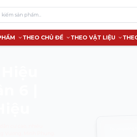
PHẨM
THEO CHỦ ĐỀ
THEO VẬT LIỆU
THE
 Hiệu
n 6 |
Hiệu
Thi công bảng h
 dân cư cao, nhiều
ng Vương, Minh Phụng.