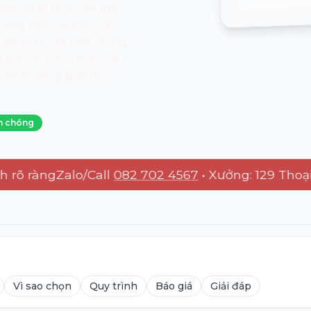
ình, mặt tiền nhà phố
g bảng hiệu quảng cáo
 dễ nhìn, dễ nhớ, đúng
õ đặc thù khu vực, lựa
 lầm thường gặp khi
h chóng
í. Xưởng: 129 Thoại Ngọc Hầu, Tân Phú, HCM.
àng
Zalo/Call
082 702 4567
• Xưởng: 129 Thoại Ngọ
Vì sao chọn
Quy trình
Báo giá
Giải đáp