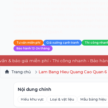
Phần lớn cửa hàng hoạt động theo mô hình gia đ
hẹp, bảng hiệu đặt san sát nhau. Vì vậy, thi côn
Quận 6 không chỉ cần đẹp mà quan trọng hơn là
quy định và bền lâu. Bài viết này giúp bạn hiểu r
chọn loại bảng hiệu phù hợp và tránh những sai
làm bảng hiệu tại Quận 6.
Tư vấn miễn phí
Giá xưởng cạnh tranh
Thi công nhan
Bảo hành 12-24 tháng
Liên hệ: 082 702 4567 — Tư vấn & báo giá miễn ph
áo giá miễn phí • Thi công nhanh • Bảo hành rõ r
Trang chủ
Lam Bang Hieu Quang Cao Quan 6
Nội dung chính
Hiểu khu vực
Loại & vật liệu
Mẫu bảng hiệu