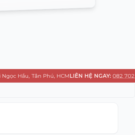
c Hầu, Tân Phú, HCM
LIÊN HỆ NGAY:
082 702 4567