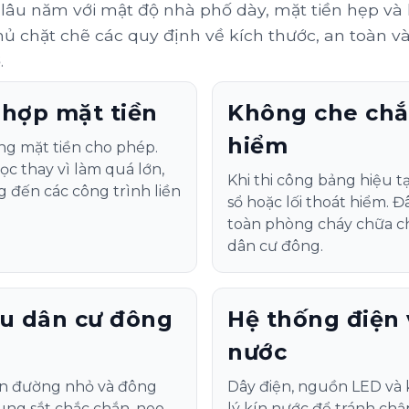
âu năm với mật độ nhà phố dày, mặt tiền hẹp và k
thủ chặt chẽ các quy định về kích thước, an toàn 
.
 hợp mặt tiền
Không che chắn
hiểm
g mặt tiền cho phép.
ọc thay vì làm quá lớn,
Khi thi công bảng hiệu t
đến các công trình liền
sổ hoặc lối thoát hiểm. 
toàn phòng cháy chữa ch
dân cư đông.
hu dân cư đông
Hệ thống điện 
nước
yến đường nhỏ và đông
Dây điện, nguồn LED và 
hung sắt chắc chắn, neo
lý kín nước để tránh chập