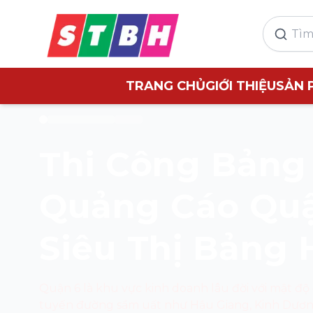
TRANG CHỦ
GIỚI THIỆU
SẢN 
Thi Công Bảng
Quảng Cáo Quậ
Siêu Thị Bảng 
Quận 6 là khu vực kinh doanh lâu đời với mật độ
tuyến đường sầm uất như Hậu Giang, Kinh Dươ