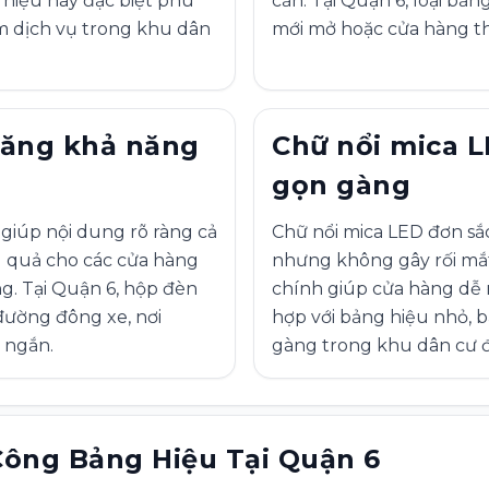
 hiệu này đặc biệt phù
cần. Tại Quận 6, loại b
ệm dịch vụ trong khu dân
mới mở hoặc cửa hàng t
tăng khả năng
Chữ nổi mica L
gọn gàng
giúp nội dung rõ ràng cả
Chữ nổi mica LED đơn sắ
u quả cho các cửa hàng
nhưng không gây rối mắt
g. Tại Quận 6, hộp đèn
chính giúp cửa hàng dễ 
đường đông xe, nơi
hợp với bảng hiệu nhỏ, b
 ngắn.
gàng trong khu dân cư đ
Công Bảng Hiệu Tại Quận 6