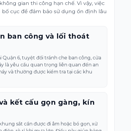
hông gian thi công hạn chế. Vì vậy, việc
và bố cục để đảm bảo sử dụng ổn định lâu
 ban công và lối thoát
ại Quận 6, tuyệt đối tránh che ban công, cửa
Đây là yêu cầu quan trọng liên quan đến an
áy và thường được kiểm tra tại các khu
và kết cấu gọn gàng, kín
khung sắt cần được đi âm hoặc bó gọn, xử
 điện, rò rỉ khi mưa lớn. Điều này giúp bảng