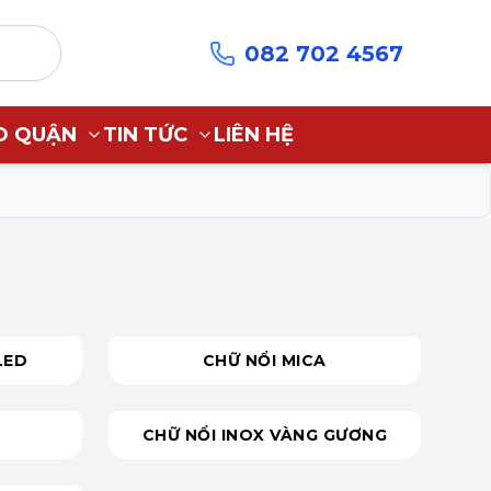
082 702 4567
O QUẬN
TIN TỨC
LIÊN HỆ
LED
CHỮ NỔI MICA
CHỮ NỔI INOX VÀNG GƯƠNG