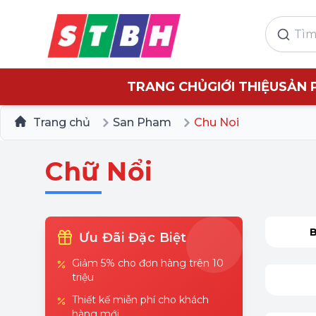
TRANG CHỦ
GIỚI THIỆU
SẢN 
Trang chủ
San Pham
Chu Noi
Chữ Nổi
Ưu Đãi Đặc Biệt
Giảm 5% cho đơn hàng trên 10
triệu
Thiết kế miễn phí cho khách
hàng mới