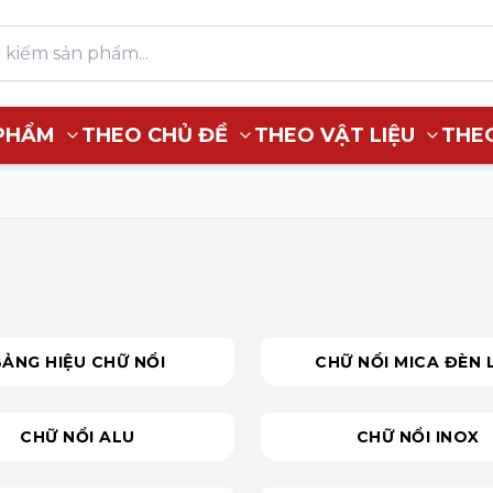
PHẨM
THEO CHỦ ĐỀ
THEO VẬT LIỆU
THE
BẢNG HIỆU CHỮ NỔI
CHỮ NỔI MICA ĐÈN 
CHỮ NỔI ALU
CHỮ NỔI INOX