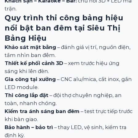
Khách sạn – Karaoke – Bar:
chữ nổi 3D + LED ma
trận.
Quy trình thi công bảng hiệu
nổi bật ban đêm tại Siêu Thị
Bảng Hiệu
Khảo sát mặt bằng
– đánh giá vị trí, nguồn điện,
tầm nhìn ban đêm.
Thiết kế phối cảnh 3D
– xem trước hiệu ứng
sáng khi lên đèn.
Gia công tại xưởng
– CNC alu/mica, cắt inox, gắn
LED module.
Thi công lắp đặt
– đội thợ chuyên nghiệp, an
toàn, nhanh chóng.
Kiểm tra ánh sáng ban đêm
– test trực tiếp trước
khi bàn giao.
Bảo hành – bảo trì
– thay LED, vệ sinh, kiểm tra
định kỳ.