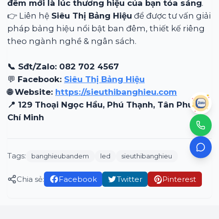
đêm mới là lúc thương hiệu của bạn tỏa sáng
.
👉 Liên hệ
Siêu Thị Bảng Hiệu
để được tư vấn giải
pháp bảng hiệu nổi bật ban đêm, thiết kế riêng
theo ngành nghề & ngân sách.
📞 Sđt/Zalo: 082 702 4567
💬
Facebook:
Siêu Thị Bảng Hiệu
🌐 Website:
https://sieuthibanghieu.com
📍 129 Thoại Ngọc Hầu, Phú Thạnh, Tân Phú, Hồ
Chí Minh
Tags:
banghieubandem
led
sieuthibanghieu
Chia sẻ:
Facebook
Twitter
Pinterest