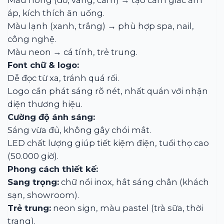
Màu nóng (đỏ, vàng, cam) → tạo cảm giác ấm
áp, kích thích ăn uống.
Màu lạnh (xanh, trắng) → phù hợp spa, nail,
công nghệ.
Màu neon → cá tính, trẻ trung.
Font chữ & logo:
Dễ đọc từ xa, tránh quá rối.
Logo cần phát sáng rõ nét, nhất quán với nhận
diện thương hiệu.
Cường độ ánh sáng:
Sáng vừa đủ, không gây chói mắt.
LED chất lượng giúp tiết kiệm điện, tuổi thọ cao
(50.000 giờ).
Phong cách thiết kế:
Sang trọng:
chữ nổi inox, hắt sáng chân (khách
sạn, showroom).
Trẻ trung:
neon sign, màu pastel (trà sữa, thời
trang).