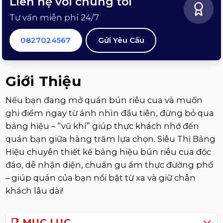
Liên hệ với chúng tôi
Tư vấn miễn phí 24/7
0827024567
Gửi Yêu Cầu
Giới Thiệu
Nếu bạn đang mở quán bún riêu cua và muốn
ghi điểm ngay từ ánh nhìn đầu tiên, đừng bỏ qua
bảng hiệu – “vũ khí” giúp thực khách nhớ đến
quán bạn giữa hàng trăm lựa chọn. Siêu Thị Bảng
Hiệu chuyên thiết kế bảng hiệu bún riêu cua độc
đáo, dễ nhận diện, chuẩn gu ẩm thực đường phố
– giúp quán của bạn nổi bật từ xa và giữ chân
khách lâu dài!
📑 MỤC LỤC