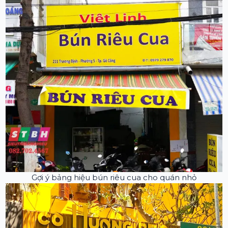
Gợi ý bảng hiệu bún riêu cua cho quán nhỏ