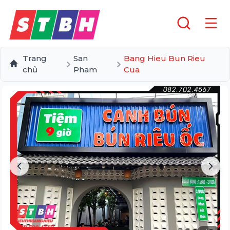
Trang
San
Bang Hieu Bun Rieu
chủ
Pham
Cua