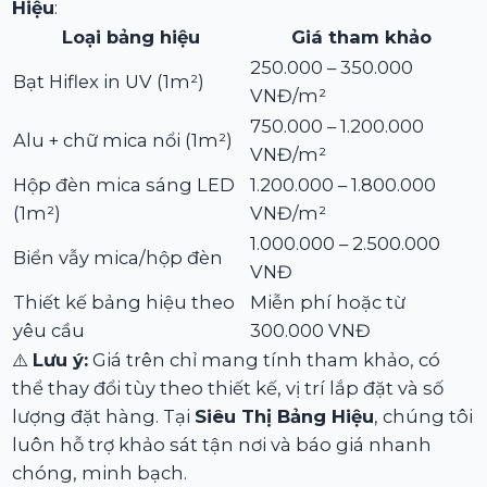
Hiệu
:
Loại bảng hiệu
Giá tham khảo
250.000 – 350.000
Bạt Hiflex in UV (1m²)
VNĐ/m²
750.000 – 1.200.000
Alu + chữ mica nổi (1m²)
VNĐ/m²
Hộp đèn mica sáng LED
1.200.000 – 1.800.000
(1m²)
VNĐ/m²
1.000.000 – 2.500.000
Biển vẫy mica/hộp đèn
VNĐ
Thiết kế bảng hiệu theo
Miễn phí hoặc từ
yêu cầu
300.000 VNĐ
⚠️
Lưu ý:
Giá trên chỉ mang tính tham khảo, có
thể thay đổi tùy theo thiết kế, vị trí lắp đặt và số
lượng đặt hàng. Tại
Siêu Thị Bảng Hiệu
, chúng tôi
luôn hỗ trợ khảo sát tận nơi và báo giá nhanh
chóng, minh bạch.