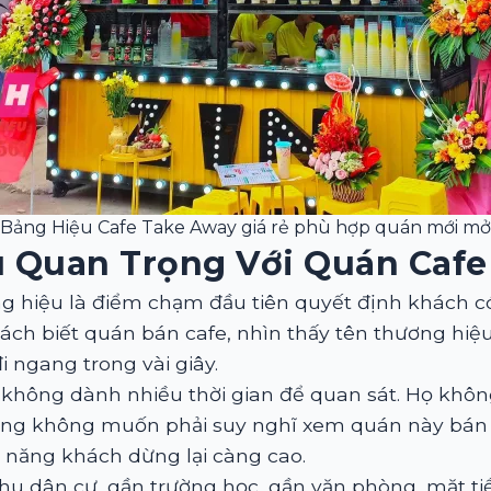
Bảng Hiệu Cafe Take Away giá rẻ phù hợp quán mới mở
u Quan Trọng Với Quán Cafe
ng hiệu là điểm chạm đầu tiên quyết định khách c
ách biết quán bán cafe, nhìn thấy tên thương hiệ
i ngang trong vài giây.
không dành nhiều thời gian để quan sát. Họ khôn
ng không muốn phải suy nghĩ xem quán này bán gì
 năng khách dừng lại càng cao.
khu dân cư, gần trường học, gần văn phòng, mặt t