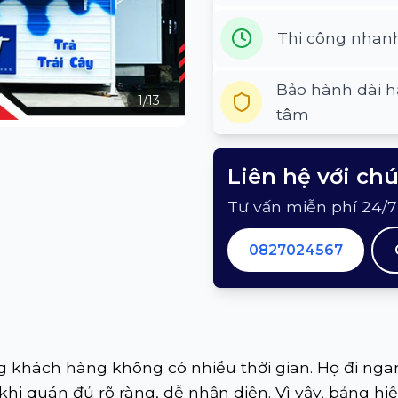
Thi công nhan
Bảo hành dài h
1
/
13
tâm
Liên hệ với ch
Tư vấn miễn phí 24/7
0827024567
 khách hàng không có nhiều thời gian. Họ đi nga
khi quán đủ rõ ràng, dễ nhận diện. Vì vậy, bảng h