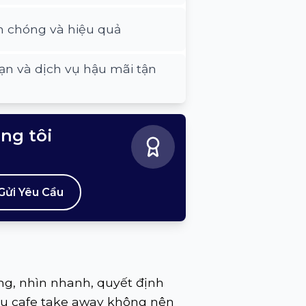
h chóng và hiệu quả
ạn và dịch vụ hậu mãi tận
úng tôi
Gửi Yêu Cầu
ng, nhìn nhanh, quyết định
iệu cafe take away không nên