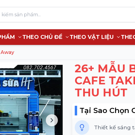
PHẨM
THEO CHỦ ĐỀ
THEO VẬT LIỆU
THE
e Away
26+ MẪU 
CAFE TAK
THU HÚT
Tại Sao Chọn 
Thiết kế sáng 