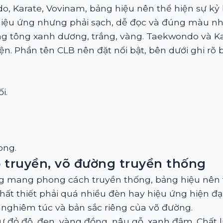
 Karate, Vovinam, bảng hiệu nên thể hiện sự kỷ lu
hiệu ứng nhưng phải sạch, dễ đọc và đúng màu nh
ng tông xanh dương, trắng, vàng. Taekwondo và Ka
n. Phần tên CLB nên đặt nổi bật, bên dưới ghi rõ 
i.
ong.
 truyền, võ đường truyền thống
ng mang phong cách truyền thống, bảng hiệu nên t
hất thiết phải quá nhiều đèn hay hiệu ứng hiện đạ
ự nghiêm túc và bản sắc riêng của võ đường.
đỏ đô, đen, vàng đồng, nâu gỗ, xanh đậm. Chất li