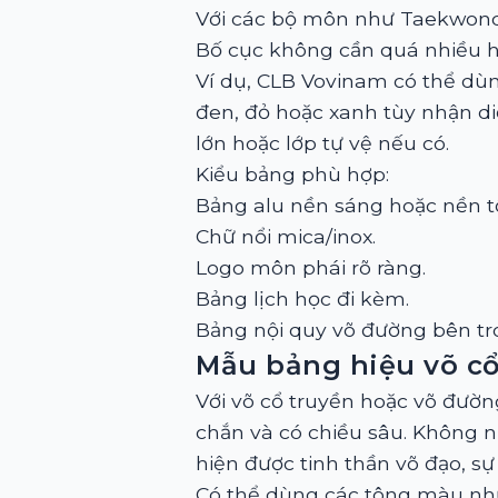
Với các bộ môn như Taekwondo,
Bố cục không cần quá nhiều 
Ví dụ, CLB Vovinam có thể dù
đen, đỏ hoặc xanh tùy nhận diệ
lớn hoặc lớp tự vệ nếu có.
Kiểu bảng phù hợp:
Bảng alu nền sáng hoặc nền tố
Chữ nổi mica/inox.
Logo môn phái rõ ràng.
Bảng lịch học đi kèm.
Bảng nội quy võ đường bên tr
Mẫu bảng hiệu võ cổ
Với võ cổ truyền hoặc võ đườ
chắn và có chiều sâu. Không n
hiện được tinh thần võ đạo, s
Có thể dùng các tông màu như 