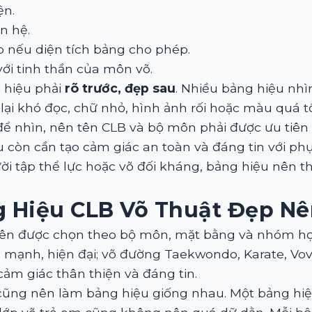
ện.
ên hệ.
ớp nếu diện tích bảng cho phép.
ới tinh thần của môn võ.
 hiệu phải
rõ trước, đẹp sau
. Nhiều bảng hiệu nhìn 
lại khó đọc, chữ nhỏ, hình ảnh rối hoặc màu quá tối
để nhìn, nên tên CLB và bộ môn phải được ưu tiên 
u còn cần tạo cảm giác an toàn và đáng tin với p
ời tập thể lực hoặc võ đối kháng, bảng hiệu nên 
 Hiệu CLB Võ Thuật Đẹp N
ên được chọn theo bộ môn, mặt bằng và nhóm học
ạnh, hiện đại; võ đường Taekwondo, Karate, Vovi
 cảm giác thân thiện và đáng tin.
cũng nên làm bảng hiệu giống nhau. Một bảng hiệ