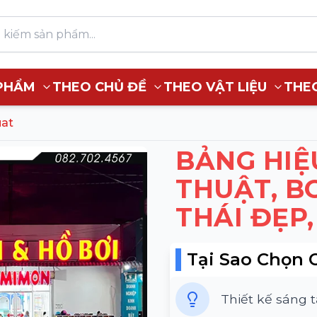
PHẨM
THEO CHỦ ĐỀ
THEO VẬT LIỆU
THE
uat
BẢNG HIỆ
THUẬT, B
THÁI ĐẸP,
Tại Sao Chọn 
Thiết kế sáng 