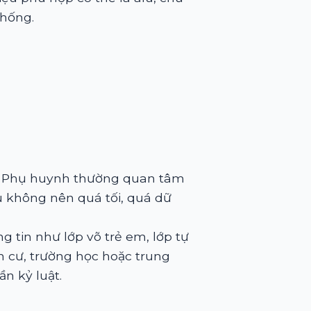
thống.
ậy. Phụ huynh thường quan tâm
ệu không nên quá tối, quá dữ
g tin như lớp võ trẻ em, lớp tự
n cư, trường học hoặc trung
n kỷ luật.