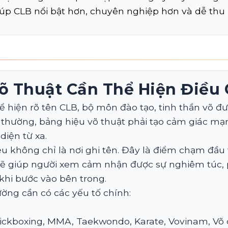
úp CLB nổi bật hơn, chuyên nghiệp hơn và dễ thu 
õ Thuật Cần Thể Hiện Điều 
 hiện rõ tên CLB, bộ môn đào tạo, tinh thần võ đư
 thường, bảng hiệu võ thuật phải tạo cảm giác mạ
iện từ xa.
ệu không chỉ là nơi ghi tên. Đây là điểm chạm đầu
 sẽ giúp người xem cảm nhận được sự nghiêm túc,
khi bước vào bên trong.
ường cần có các yếu tố chính:
ickboxing, MMA, Taekwondo, Karate, Vovinam, Võ c