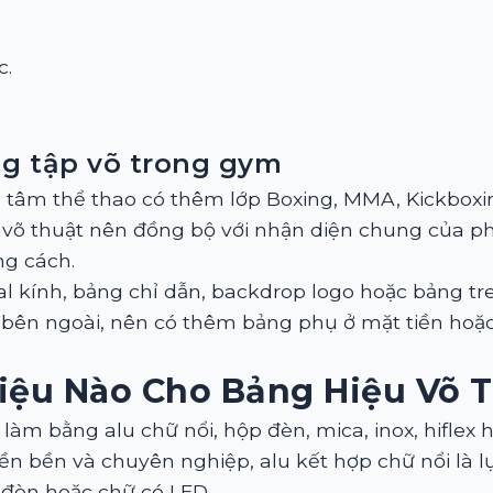
c.
g tập võ trong gym
tâm thể thao có thêm lớp Boxing, MMA, Kickboxin
u võ thuật nên đồng bộ với nhận diện chung của p
g cách.
l kính, bảng chỉ dẫn, backdrop logo hoặc bảng tr
ên ngoài, nên có thêm bảng phụ ở mặt tiền hoặc 
iệu Nào Cho Bảng Hiệu Võ 
làm bằng alu chữ nổi, hộp đèn, mica, inox, hiflex
 tiền bền và chuyên nghiệp, alu kết hợp chữ nổi là 
 đèn hoặc chữ có LED.