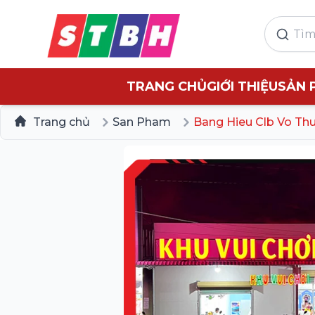
TRANG CHỦ
GIỚI THIỆU
SẢN 
Trang chủ
San Pham
Bang Hieu Clb Vo Th