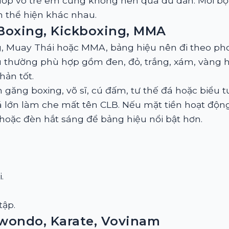
lớp võ trẻ em cũng không nên quá dữ dằn. Mỗi b
 thể hiện khác nhau.
Boxing, Kickboxing, MMA
ng, Muay Thái hoặc MMA, bảng hiệu nên đi theo ph
 thường phù hợp gồm đen, đỏ, trắng, xám, vàng h
hản tốt.
 găng boxing, võ sĩ, cú đấm, tư thế đá hoặc biểu 
lớn làm che mất tên CLB. Nếu mặt tiền hoạt động 
hoặc đèn hắt sáng để bảng hiệu nổi bật hơn.
.
tập.
wondo, Karate, Vovinam