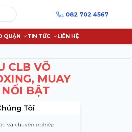
082 702 4567
O QUẬN
TIN TỨC
LIÊN HỆ
U CLB VÕ
OXING, MUAY
 NỔI BẬT
Chúng Tôi
tạo và chuyên nghiệp