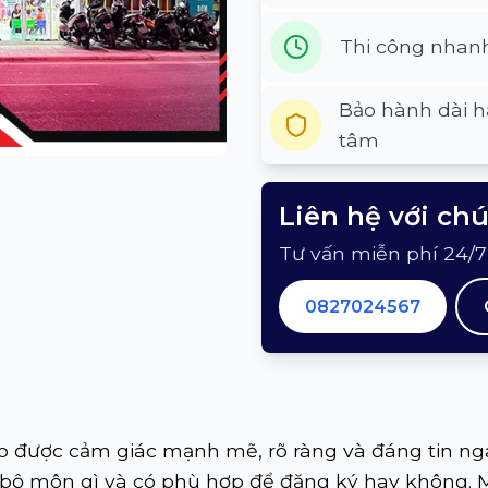
Thi công nhan
Bảo hành dài h
tâm
Liên hệ với ch
Tư vấn miễn phí 24/7
0827024567
o được cảm giác mạnh mẽ, rõ ràng và đáng tin nga
õ, bộ môn gì và có phù hợp để đăng ký hay không. 