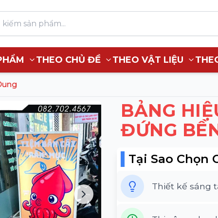
PHẨM
THEO CHỦ ĐỀ
THEO VẬT LIỆU
THE
Dung
BẢNG HIỆ
ĐỨNG BỀN
Tại Sao Chọn 
Thiết kế sáng 