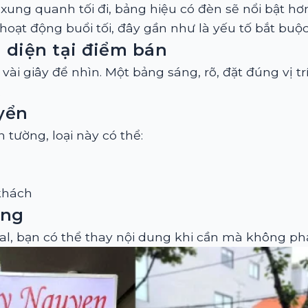
hi xung quanh tối đi, bảng hiệu có đèn sẽ nổi bật h
hoạt động buổi tối, đây gần như là yếu tố bắt buộc
diện tại điểm bán
ài giây để nhìn. Một bảng sáng, rõ, đặt đúng vị tr
.
yển
tường, loại này có thể:
 khách
àng
cal, bạn có thể thay nội dung khi cần mà không phả