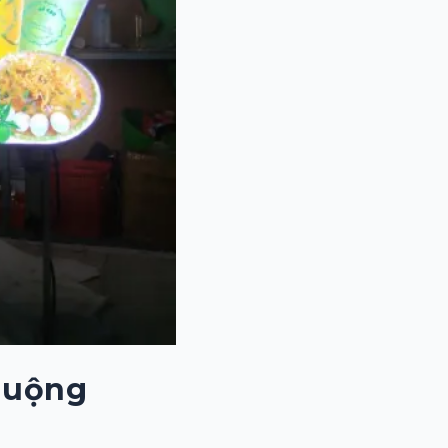
huộng