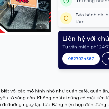
Thi công nhan
Bảo hành dài h
tâm
1
/
11
Liên hệ với ch
Tư vấn miễn phí 24/7
0827024567
 biệt với các mô hình nhỏ như quán café, quán ăn, 
yếu tố sống còn. Không phải ai cũng có mặt tiền lớ
i đi đường ngay lập tức. Bảng hiệu hộp đèn đứng