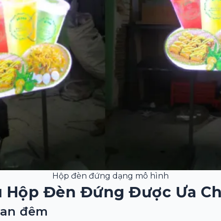
Hộp đèn đứng dạng mô hình
ệu Hộp Đèn Đứng Được Ưa C
ban đêm