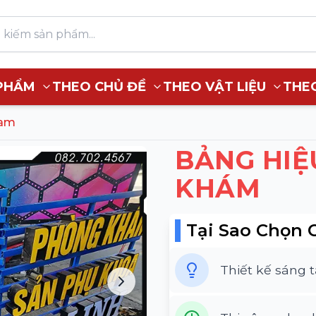
PHẨM
THEO CHỦ ĐỀ
THEO VẬT LIỆU
THE
ham
BẢNG HIỆ
KHÁM
Tại Sao Chọn 
Thiết kế sáng 