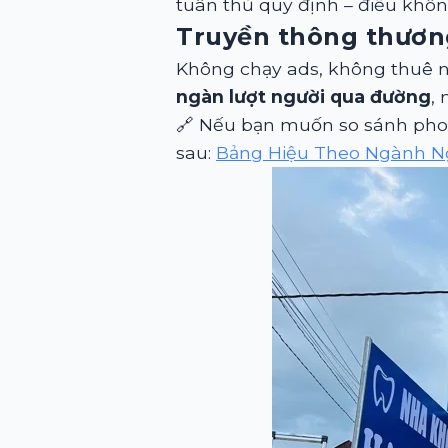
tuân thủ quy định – điều không
Truyền thông thươn
Không chạy ads, không thuê n
ngàn lượt người qua đường
,
🔗 Nếu bạn muốn so sánh phon
sau:
Bảng Hiệu Theo Ngành Ng