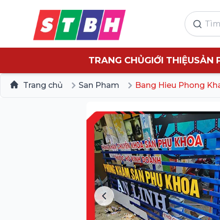
TRANG CHỦ
GIỚI THIỆU
SẢN 
Trang chủ
San Pham
Bang Hieu Phong K