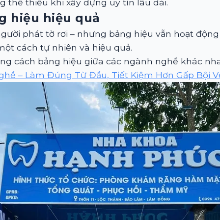
 thể thiếu khi xây dựng uy tín lâu dài.
g hiệu hiệu quả
gười phát tờ rơi – nhưng bảng hiệu vẫn hoạt độn
 một cách tự nhiên và hiệu quả.
g cách bảng hiệu giữa các ngành nghề khác nhau 
hề – Làm Đúng Từ Đầu, Tiết Kiệm Hơn Gấp Bội V