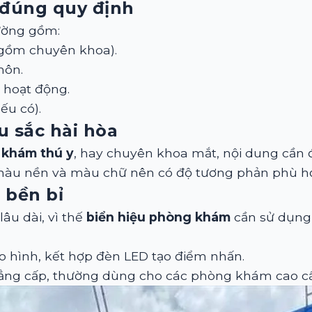
 đúng quy định
ường gồm:
gồm chuyên khoa).
môn.
n hoạt động.
ếu có).
u sắc hài hòa
 khám thú y
, hay chuyên khoa mắt, nội dung cần đ
a màu nền và màu chữ nên có độ tương phản phù h
g bền bỉ
âu dài, vì thế
biển hiệu phòng khám
cần sử dụng 
ạo hình, kết hợp đèn LED tạo điểm nhấn.
 đẳng cấp, thường dùng cho các phòng khám cao c