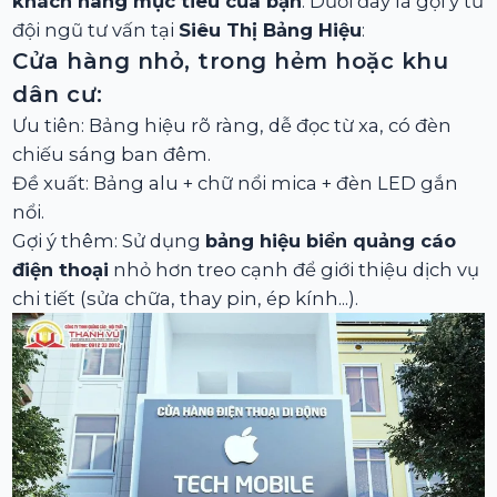
khách hàng mục tiêu của bạn
. Dưới đây là gợi ý từ
đội ngũ tư vấn tại
Siêu Thị Bảng Hiệu
:
Cửa hàng nhỏ, trong hẻm hoặc khu
dân cư:
Ưu tiên: Bảng hiệu rõ ràng, dễ đọc từ xa, có đèn
chiếu sáng ban đêm.
Đề xuất: Bảng alu + chữ nổi mica + đèn LED gắn
nổi.
Gợi ý thêm: Sử dụng
bảng hiệu biển quảng cáo
điện thoại
nhỏ hơn treo cạnh để giới thiệu dịch vụ
chi tiết (sửa chữa, thay pin, ép kính...).