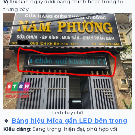
Vị trí:
Gắn ngay dưới bảng chính hoặc trong tủ
trưng bày.
Led chạy chữ
🔹
Bảng hiệu Mica gắn LED bên trong
Kiểu dáng:
Sang trọng, hiện đại, phù hợp với