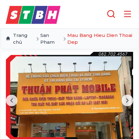
Trang
San
Mau Bang Hieu Dien Thoai
chủ
Pham
Dep