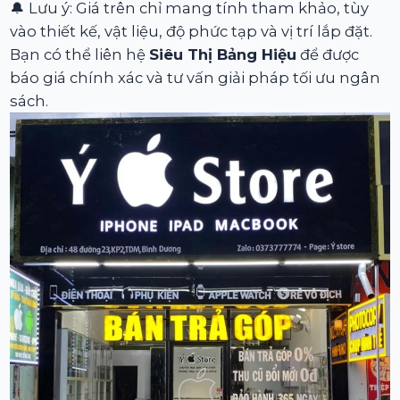
🔔 Lưu ý: Giá trên chỉ mang tính tham khảo, tùy
vào thiết kế, vật liệu, độ phức tạp và vị trí lắp đặt.
Bạn có thể liên hệ
Siêu Thị Bảng Hiệu
để được
báo giá chính xác và tư vấn giải pháp tối ưu ngân
sách.