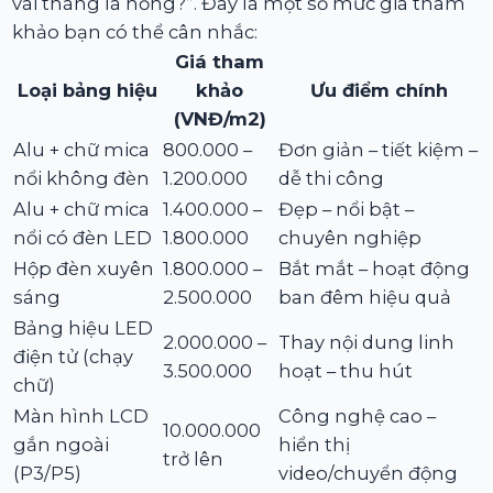
vài tháng là hỏng?”. Đây là một số mức giá tham
khảo bạn có thể cân nhắc:
Giá tham
Loại bảng hiệu
khảo
Ưu điểm chính
(VNĐ/m2)
Alu + chữ mica
800.000 –
Đơn giản – tiết kiệm –
nổi không đèn
1.200.000
dễ thi công
Alu + chữ mica
1.400.000 –
Đẹp – nổi bật –
nổi có đèn LED
1.800.000
chuyên nghiệp
Hộp đèn xuyên
1.800.000 –
Bắt mắt – hoạt động
sáng
2.500.000
ban đêm hiệu quả
Bảng hiệu LED
2.000.000 –
Thay nội dung linh
điện tử (chạy
3.500.000
hoạt – thu hút
chữ)
Màn hình LCD
Công nghệ cao –
10.000.000
gắn ngoài
hiển thị
trở lên
(P3/P5)
video/chuyển động