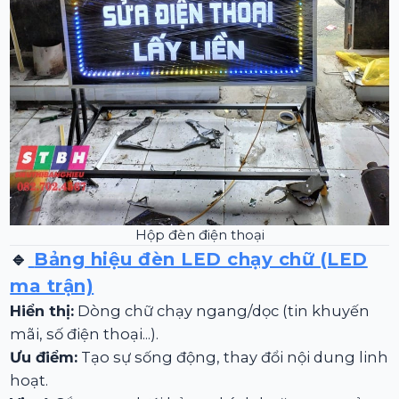
Hộp đèn điện thoại
🔹
Bảng hiệu đèn LED chạy chữ (LED
ma trận)
Hiển thị:
Dòng chữ chạy ngang/dọc (tin khuyến
mãi, số điện thoại...).
Ưu điểm:
Tạo sự sống động, thay đổi nội dung linh
hoạt.