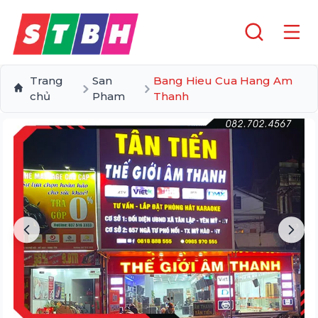
Trang
San
Bang Hieu Cua Hang Am
chủ
Pham
Thanh