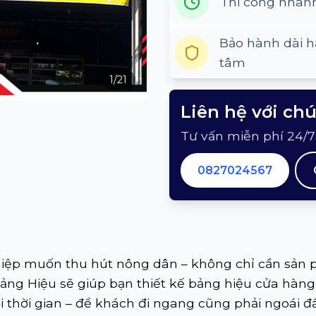
Thi công nhan
Bảo hành dài h
tâm
1
/
21
Liên hệ với ch
Tư vấn miễn phí 24/7
0827024567
iệp muốn thu hút nông dân – không chỉ cần sản p
 Bảng Hiệu sẽ giúp bạn thiết kế bảng hiệu cửa hàng
i thời gian – để khách đi ngang cũng phải ngoái đ