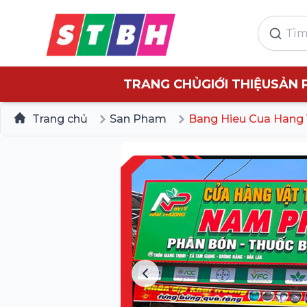
TRANG CHỦ
GIỚI THIỆU
SẢN 
Trang chủ
San Pham
Bang Hieu Cua Hang 