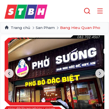
Trang chủ
San Pham
Bang Hieu Quan Pho
1
/
38