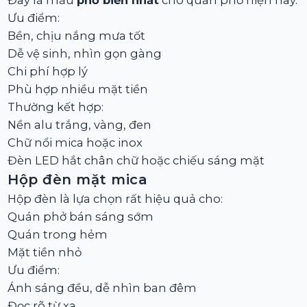
Đây là mẫu
phổ biến nhất
cho quán phở hiện nay.
Ưu điểm:
Bền, chịu nắng mưa tốt
Dễ vệ sinh, nhìn gọn gàng
Chi phí hợp lý
Phù hợp nhiều mặt tiền
Thường kết hợp:
Nền alu trắng, vàng, đen
Chữ nổi mica hoặc inox
Đèn LED hắt chân chữ hoặc chiếu sáng mặt
Hộp đèn mặt mica
Hộp đèn là lựa chọn rất hiệu quả cho:
Quán phở bán sáng sớm
Quán trong hẻm
Mặt tiền nhỏ
Ưu điểm:
Ánh sáng đều, dễ nhìn ban đêm
Đọc rõ từ xa