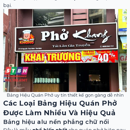
bại.
Bảng Hiệu Quán Phở uy tín thiết kế gọn gàng dễ nhìn
Các Loại Bảng Hiệu Quán Phở
Được Làm Nhiều Và Hiệu Quả
Bảng hiệu alu nền phẳng chữ nổi