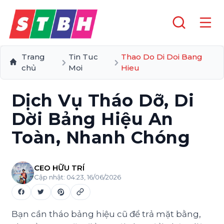
Trang
Tin Tuc
Thao Do Di Doi Bang
chủ
Moi
Hieu
Dịch Vụ Tháo Dỡ, Di
Dời Bảng Hiệu An
Toàn, Nhanh Chóng
CEO HỮU TRÍ
Cập nhật:
04:23, 16/06/2026
Bạn cần tháo bảng hiệu cũ để trả mặt bằng,