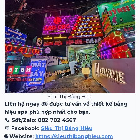
Siêu Thị Bảng Hiệu
Liên hệ ngay để được tư vấn về thiết kế bảng
hiệu spa phù hợp nhất cho bạn.
📞 Sđt/Zalo: 082 702 4567
💬
Facebook:
Siêu Thị Bảng Hiệu
🌐 Website:
https://sieuthibanghieu.com