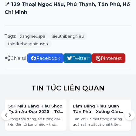
📍 129 Thoại Ngọc Hầu, Phú Thạnh, Tân Phú, Hồ
Chí Minh
Tags:
banghieuspa
sieuthibanghieu
thietkebanghieuspa
Chia sẻ:
Facebook
Twitter
Pinterest
TIN TỨC LIÊN QUAN
50+ Mẫu Bảng Hiệu Shop
Làm Bảng Hiệu Quận
Quần Áo Đẹp 2025 – Từ
Tân Phú – Xưởng Gần
Basic Đến Luxury
Bạn, Gọi Là Có!
Trong thời trang, ấn tượng đầu
Tân Phú là một trong những
tiên đến từ bảng hiệu – thứ
quận sầm uất và phát triển
khách hàng nhìn thấy trước cả
mạnh về kinh doanh tại
khi họ biết bạn bán gì. Một mẫu
TP.HCM. Nhu cầu làm bảng