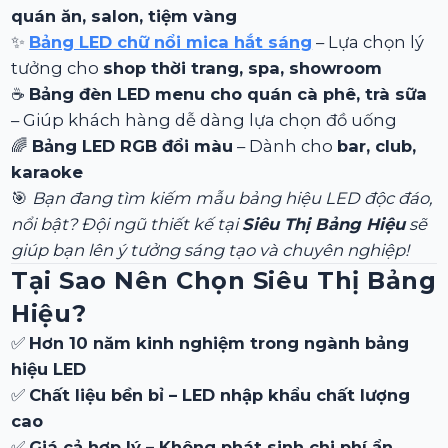
quán ăn, salon, tiệm vàng
✨
Bảng LED chữ nổi mica hắt sáng
– Lựa chọn lý
tưởng cho
shop thời trang, spa, showroom
☕
Bảng đèn LED menu cho quán cà phê, trà sữa
– Giúp khách hàng dễ dàng lựa chọn đồ uống
🌈
Bảng LED RGB đổi màu
– Dành cho
bar, club,
karaoke
🎯
Bạn đang tìm kiếm mẫu bảng hiệu LED độc đáo,
nổi bật? Đội ngũ thiết kế tại
Siêu Thị Bảng Hiệu
sẽ
giúp bạn lên ý tưởng sáng tạo và chuyên nghiệp!
Tại Sao Nên Chọn Siêu Thị Bảng
Hiệu?
✅
Hơn 10 năm kinh nghiệm trong ngành bảng
hiệu LED
✅
Chất liệu bền bỉ – LED nhập khẩu chất lượng
cao
✅
Giá cả hợp lý – Không phát sinh chi phí ẩn