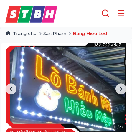
Trang chủ
San Pham
Bang Hieu Led
1
/
23