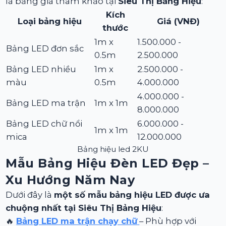
là bảng giá tham khảo tại
Siêu Thị Bảng Hiệu
:
Kích
Loại bảng hiệu
Giá (VNĐ)
thước
1m x
1.500.000 -
Bảng LED đơn sắc
0.5m
2.500.000
Bảng LED nhiều
1m x
2.500.000 -
màu
0.5m
4.000.000
4.000.000 -
Bảng LED ma trận
1m x 1m
8.000.000
Bảng LED chữ nổi
6.000.000 -
1m x 1m
mica
12.000.000
Bảng hiệu led 2KU
Mẫu Bảng Hiệu Đèn LED Đẹp –
Xu Hướng Năm Nay
Dưới đây là
một số mẫu bảng hiệu LED được ưa
chuộng nhất tại Siêu Thị Bảng Hiệu
:
🔥
Bảng LED ma trận chạy chữ
– Phù hợp với