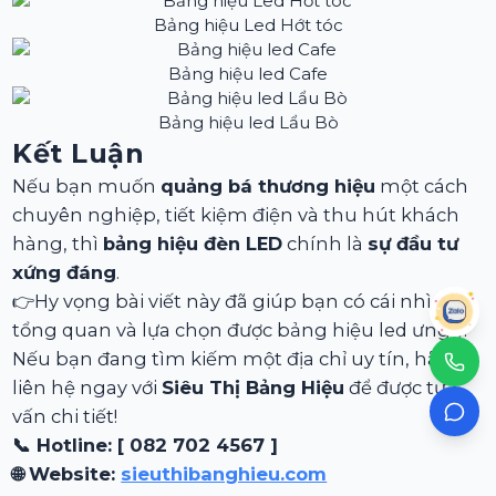
Bảng hiệu Led Hớt tóc
Bảng hiệu led Cafe
Bảng hiệu led Lẩu Bò
Kết Luận
Nếu bạn muốn
quảng bá thương hiệu
một cách
chuyên nghiệp, tiết kiệm điện và thu hút khách
hàng, thì
bảng hiệu đèn LED
chính là
sự đầu tư
xứng đáng
.
👉Hy vọng bài viết này đã giúp bạn có cái nhìn
tổng quan và lựa chọn được bảng hiệu led ưng ý.
Nếu bạn đang tìm kiếm một địa chỉ uy tín, hãy
liên hệ ngay với
Siêu Thị Bảng Hiệu
để được tư
vấn chi tiết!
📞 Hotline: [ 082 702 4567 ]
🌐 Website:
sieuthibanghieu.com