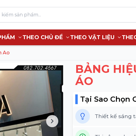
PHẨM
THEO CHỦ ĐỀ
THEO VẬT LIỆU
THE
n Ao
BẢNG HIỆ
ÁO
Tại Sao Chọn 
Thiết kế sáng 