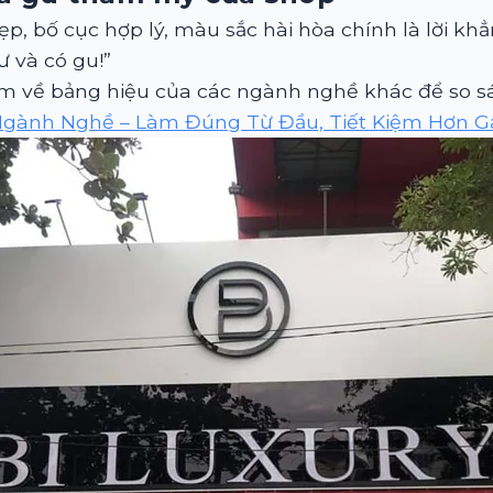
p, bố cục hợp lý, màu sắc hài hòa chính là lời khẳ
ư và có gu!”
 về bảng hiệu của các ngành nghề khác để so sá
gành Nghề – Làm Đúng Từ Đầu, Tiết Kiệm Hơn Gấ