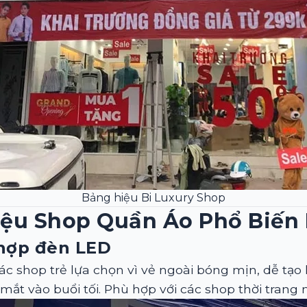
Bảng hiệu Bi Luxury Shop
iệu Shop Quần Áo Phổ Biến
hợp đèn LED
c shop trẻ lựa chọn vì vẻ ngoài bóng mịn, dễ tạo h
mắt vào buổi tối. Phù hợp với các shop thời trang n