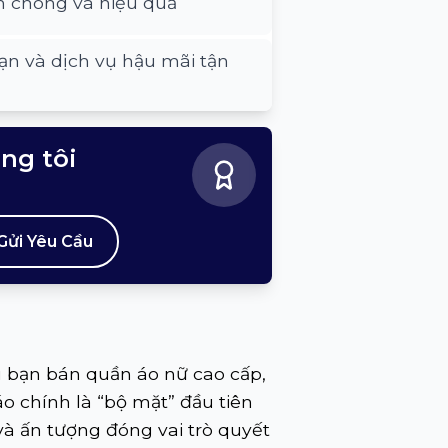
h chóng và hiệu quả
ạn và dịch vụ hậu mãi tận
úng tôi
Gửi Yêu Cầu
ù bạn bán quần áo nữ cao cấp,
áo chính là “bộ mặt” đầu tiên
và ấn tượng đóng vai trò quyết