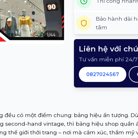
Thi công nhan
Bảo hành dài h
tâm
1
/
44
Liên hệ với ch
Tư vấn miễn phí 24/7
0827024567
ng đều có một điểm chung: bảng hiệu ấn tượng. D
àng second-hand vintage, thì bảng hiệu shop quần 
g thế giới thời trang – nơi mà cảm xúc, thẩm mỹ 