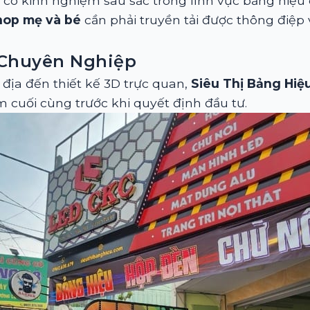
i có kinh nghiệm sâu sắc trong lĩnh vực bảng hiệ
hop mẹ và bé
cần phải truyền tải được thông điệp 
 Chuyên Nghiệp
 địa đến thiết kế 3D trực quan,
Siêu Thị Bảng Hiệ
 cuối cùng trước khi quyết định đầu tư.