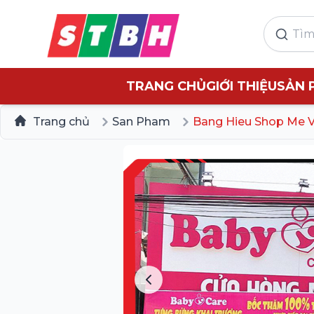
TRANG CHỦ
GIỚI THIỆU
SẢN 
Trang chủ
San Pham
Bang Hieu Shop Me 