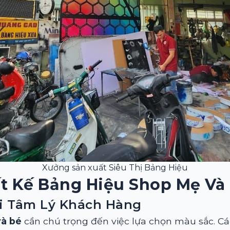
Xưởng sản xuất Siêu Thị Bảng Hiệu
t Kế Bảng Hiệu Shop Mẹ Và
i Tâm Lý Khách Hàng
và bé
cần chú trọng đến việc lựa chọn màu sắc. C