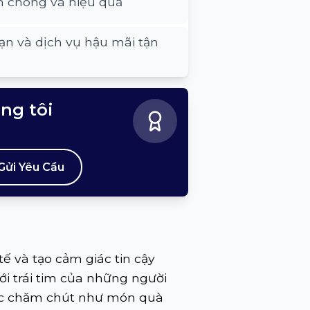
h chóng và hiệu quả
ạn và dịch vụ hậu mãi tận
úng tôi
Gửi Yêu Cầu
ế và tạo cảm giác tin cậy
với trái tim của những người
ược chăm chút như món quà