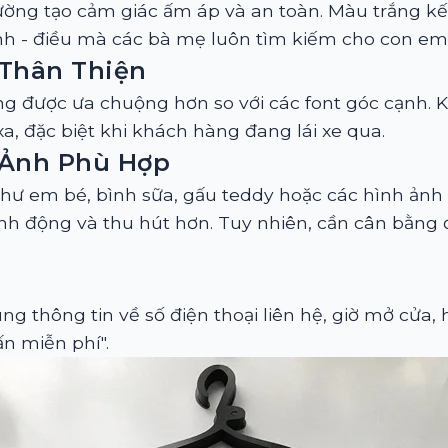
ường tạo cảm giác ấm áp và an toàn. Màu trắng kế
ành - điều mà các bà mẹ luôn tìm kiếm cho con em
 Thân Thiện
g được ưa chuộng hơn so với các font góc cạnh. K
a, đặc biệt khi khách hàng đang lái xe qua.
 Ảnh Phù Hợp
như em bé, bình sữa, gấu teddy hoặc các hình ảnh
inh động và thu hút hơn. Tuy nhiên, cần cân bằng
g thông tin về số điện thoại liên hệ, giờ mở cửa, 
ấn miễn phí".