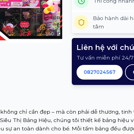
Thi công nhan
Bảo hành dài h
tâm
1
/
40
Liên hệ với ch
Tư vấn miễn phí 24/7
0827024567
hông chỉ cần đẹp – mà còn phải dễ thương, tinh t
 Siêu Thị Bảng Hiệu, chúng tôi thiết kế bảng hiệu 
yêu sự an toàn dành cho bé. Mỗi tấm bảng đều đ