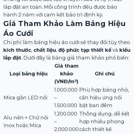
lắp đặt an toàn. Mỗi công trình đều được bảo
hành 2 năm với cam kết bảo trì định kỳ.
Giá Tham Khảo Làm Bảng Hiệu
Áo Cưới
Chi phí làm bảng hiệu áo cưới sẽ thay đổi tùy theo
kích thước
,
chất liệu
,
độ phức tạp thiết kế
và
kiểu
lắp đặt
. Dưới đây là bảng giá tham khảo phổ biến:
Giá tham
Loại bảng hiệu
khảo
Ghi chú
(VNĐ/m²)
1.000.000
Phù hợp bảng nhỏ,
Mica gắn LED nổi
–
cần hiệu ứng nổi
1.500.000
bật ban đêm
1.200.000
Thông dụng, dễ kết
Alu nền + Chữ nổi
–
hợp nhiều phong
Inox hoặc Mica
2.000.000
cách thiết kế