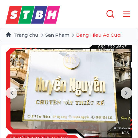
Trang chủ
San Pham
Bang Hieu Ao Cuoi
1
/
26