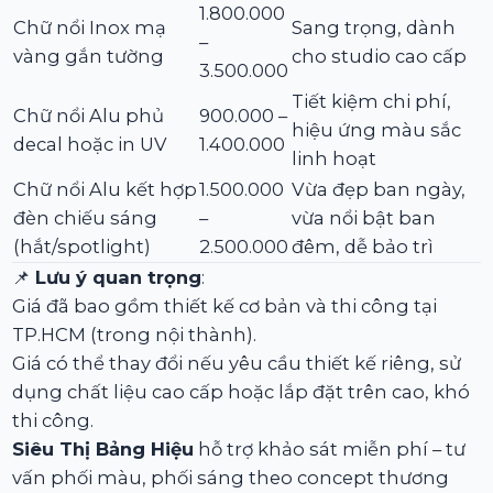
1.800.000
Chữ nổi Inox mạ
Sang trọng, dành
–
vàng gắn tường
cho studio cao cấp
3.500.000
Tiết kiệm chi phí,
Chữ nổi Alu phủ
900.000 –
hiệu ứng màu sắc
decal hoặc in UV
1.400.000
linh hoạt
Chữ nổi Alu kết hợp
1.500.000
Vừa đẹp ban ngày,
đèn chiếu sáng
–
vừa nổi bật ban
(hắt/spotlight)
2.500.000
đêm, dễ bảo trì
📌
Lưu ý quan trọng
:
Giá đã bao gồm thiết kế cơ bản và thi công tại
TP.HCM (trong nội thành).
Giá có thể thay đổi nếu yêu cầu thiết kế riêng, sử
dụng chất liệu cao cấp hoặc lắp đặt trên cao, khó
thi công.
Siêu Thị Bảng Hiệu
hỗ trợ khảo sát miễn phí – tư
vấn phối màu, phối sáng theo concept thương