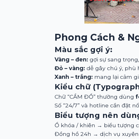
Phong Cách & N
Màu sắc gợi ý:
Vàng – đen:
gợi sự sang trọng, 
Đỏ – vàng:
dễ gây chú ý, phù 
Xanh – trắng:
mang lại cảm giá
Kiểu chữ (Typograph
Chữ “CẦM ĐỒ” thường dùng
f
Số “24/7” và hotline cần đặt n
Biểu tượng nên dùn
Ổ khóa / khiên → biểu tượng c
Đồng hồ 24h → dịch vụ xuyên su