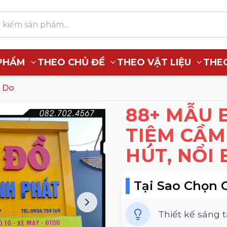
PHẨM
THEO CHỦ ĐỀ
THEO VẬT LIỆU
THE
 Do
88+ MẪU 
TIỆM CẦM
HÚT, NỔI 
Tại Sao Chọn 
Thiết kế sáng 