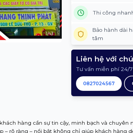
Thi công nhan
Bảo hành dài h
1
/
43
tâm
Liên hệ với ch
Tư vấn miễn phí 24/7
0827024567
khách hàng cần sự tin cậy, minh bạch và chuyên n
ẹp – rõ ràng – nổi bật không chỉ giúp khách hàng