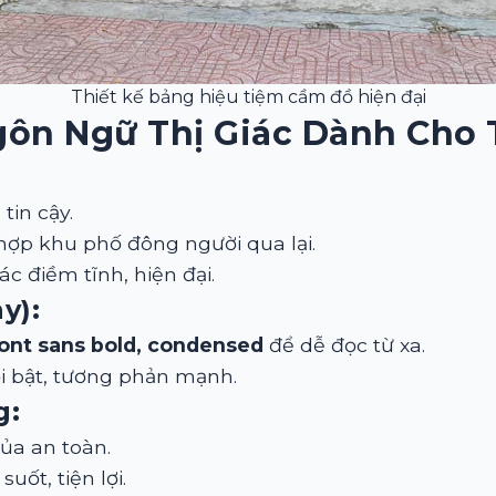
Thiết kế bảng hiệu tiệm cầm đồ hiện đại
gôn Ngữ Thị Giác Dành Cho
tin cậy.
hợp khu phố đông người qua lại.
c điềm tĩnh, hiện đại.
y):
ont sans bold, condensed
để dễ đọc từ xa.
ổi bật, tương phản mạnh.
g:
ủa an toàn.
ốt, tiện lợi.