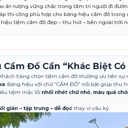
o ấn tượng vững chắc trong tâm trí người đi đườn
i pháp thi công phù hợp cho bảng hiệu cầm đồ tro
iệu tiệm cầm đồ đẹp – thu hút – bền ngoài trời n
u Cầm Đồ Cần “khác Biệt Có
 Khách hàng chọn tiệm cầm đồ thường ưu tiên sự rõ
xa
: Bảng hiệu với chữ “CẦM ĐỒ” nổi bật giúp thu hú
hiều tiệm mắc lỗi
nhồi nhét chữ nhỏ
,
màu quá chó
tối giản – tập trung – dễ đọc
thay vì cầu kỳ.