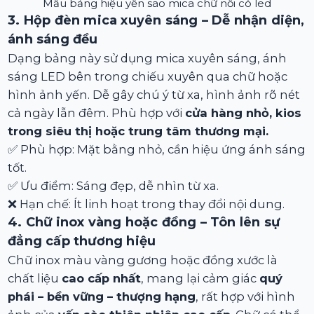
Mẫu bảng hiệu yến sao mica chữ nổi có led
3. Hộp đèn mica xuyên sáng – Dễ nhận diện,
ánh sáng đều
Dạng bảng này sử dụng mica xuyên sáng, ánh
sáng LED bên trong chiếu xuyên qua chữ hoặc
hình ảnh yến. Dễ gây chú ý từ xa, hình ảnh rõ nét
cả ngày lẫn đêm. Phù hợp với
cửa hàng nhỏ, kios
trong siêu thị hoặc trung tâm thương mại.
✅ Phù hợp: Mặt bằng nhỏ, cần hiệu ứng ánh sáng
tốt.
✅ Ưu điểm: Sáng đẹp, dễ nhìn từ xa.
❌ Hạn chế: Ít linh hoạt trong thay đổi nội dung.
4. Chữ inox vàng hoặc đồng – Tôn lên sự
đẳng cấp thương hiệu
Chữ inox màu vàng gương hoặc đồng xước là
chất liệu
cao cấp nhất
, mang lại cảm giác
quý
phái – bền vững – thượng hạng
, rất hợp với hình