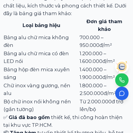
chất liệu, kích thước và phong cách thiết kế. Dưới
đây là bảng giá tham khảo:
Đơn giá tham
Loại bảng hiệu
khảo
Bảng alu chữ mica không
700.000 –
đèn
950.000đ/m²
Bảng alu chữ mica có đèn
1.200.000 –
LED nổi
1.600.000đ/m²
Bảng hộp đèn mica xuyên
1.400.000 –
sáng
1.900.000đ/m²
Chữ inox vàng gương, nền
1.800.000 –
alu
2.500.000đ/m²
Bộ chữ inox nổi không nền
Từ 2.000.000đ trở
(gắn tường)
lên/bộ
✅
Giá đã bao gồm
thiết kế, thi công hoàn thiện
tại khu vực TP.HCM.
📦
Tặng kèm
tư vấn thiết kế thương hiệu, hỗ trợ