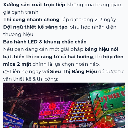
Xưởng sản xuất trực tiếp
: không qua trung gian,
giá cạnh tranh.
Thi công nhanh chóng
: lắp đặt trong 2–3 ngày.
Đội ngũ thiết kế sáng tạo
: phù hợp nhận diện
thương hiệu.
Bảo hành LED & khung chắc chắn
.
Nếu bạn đang cần một giải pháp
bảng hiệu nổi
bật, hiển thị rõ ràng từ cả hai hướng
, thì
hộp đèn
mica 2 mặt
chính là lựa chọn hoàn hảo.
👉 Liên hệ ngay với
Siêu Thị Bảng Hiệu
để được tư
vấn thiết kế & thi công: