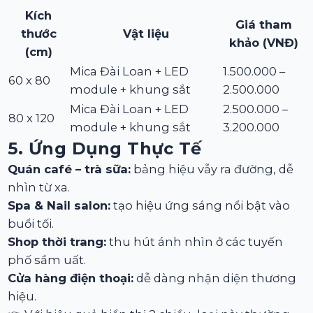
Kích
Giá tham
thước
Vật liệu
khảo (VNĐ)
(cm)
Mica Đài Loan + LED
1.500.000 –
60 x 80
module + khung sắt
2.500.000
Mica Đài Loan + LED
2.500.000 –
80 x 120
module + khung sắt
3.200.000
5. Ứng Dụng Thực Tế
Quán café – trà sữa:
bảng hiệu vẫy ra đường, dễ
nhìn từ xa.
Spa & Nail salon:
tạo hiệu ứng sáng nổi bật vào
buổi tối.
Shop thời trang:
thu hút ánh nhìn ở các tuyến
phố sầm uất.
Cửa hàng điện thoại:
dễ dàng nhận diện thương
hiệu.