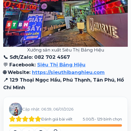
Xưởng sản xuất Siêu Thị Bảng Hiệu
📞 Sđt/Zalo: 082 702 4567
💬
Facebook:
Siêu Thị Bảng Hiệu
🌐 Website:
https://sieuthibanghieu.com
📍 129 Thoại Ngọc Hầu, Phú Thạnh, Tân Phú, Hồ
Chí Minh
Cập nhật:
06:59, 06/01/2026
Đánh giá bài viết
5.00
/5 •
129
bình chọn