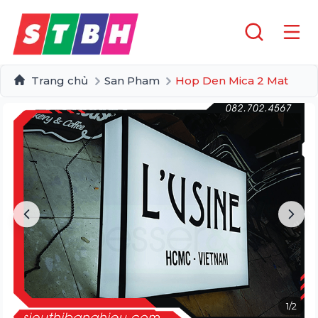
Trang chủ
San Pham
Hop Den Mica 2 Mat
1
/
2