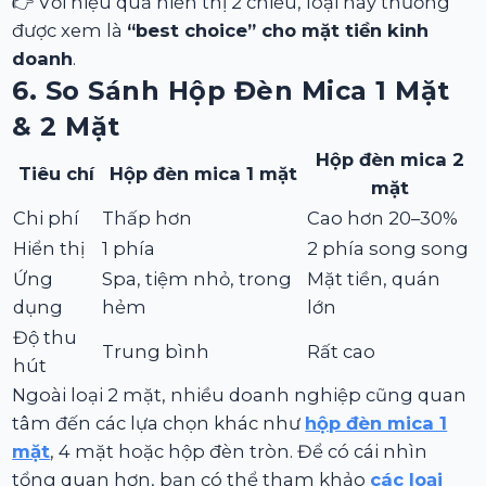
👉 Với hiệu quả hiển thị 2 chiều, loại này thường
được xem là
“best choice” cho mặt tiền kinh
doanh
.
6. So Sánh Hộp Đèn Mica 1 Mặt
& 2 Mặt
Hộp đèn mica 2
Tiêu chí
Hộp đèn mica 1 mặt
mặt
Chi phí
Thấp hơn
Cao hơn 20–30%
Hiển thị
1 phía
2 phía song song
Ứng
Spa, tiệm nhỏ, trong
Mặt tiền, quán
dụng
hẻm
lớn
Độ thu
Trung bình
Rất cao
hút
Ngoài loại 2 mặt, nhiều doanh nghiệp cũng quan
tâm đến các lựa chọn khác như
hộp đèn mica 1
mặt
, 4 mặt hoặc hộp đèn tròn. Để có cái nhìn
tổng quan hơn, bạn có thể tham khảo
các loại