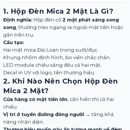
1. Hộp Đèn Mica 2 Mặt Là Gì?
Định nghĩa:
Hộp đèn có
2 mặt phát sáng song
song
, thường treo ngang ra ngoài mặt tiền hoặc
gắn trên trụ.
Cấu tạo:
Hai mặt mica Đài Loan trong suốt/đục.
Khung nhôm định hình, bo viền chắc chắn.
LED module chiếu sáng đều cả hai mặt.
Decal in UV với logo, tên thương hiệu.
2. Khi Nào Nên Chọn Hộp Đèn
Mica 2 Mặt?
Cửa hàng có mặt tiền lớn
, cần hiển thị cả hai
chiều.
Vị trí ở tuyến đường đông người
→ tăng khả
năng nhận diện.
Thương hiệu muốn gây ấn tượng mạnh về đêm
.