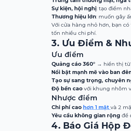
Trung tâm thương mại, ngã t
Sự kiện, hội nghị
: tạo điểm nh
Thương hiệu lớn
: muốn gây ấ
Với cửa hàng nhỏ hơn, bạn có 
tốn nhiều chi phí.
3. Ưu Điểm & N
Ưu điểm
Quảng cáo 360°
→ hiển thị từ
Nổi bật mạnh mẽ vào ban đê
Tạo sự sang trọng, chuyên n
Độ bền cao
với khung nhôm và
Nhược điểm
Chi phí cao
hơn 1 mặt
và 2 mặ
Yêu cầu không gian rộng
để đ
4. Báo Giá Hộp 