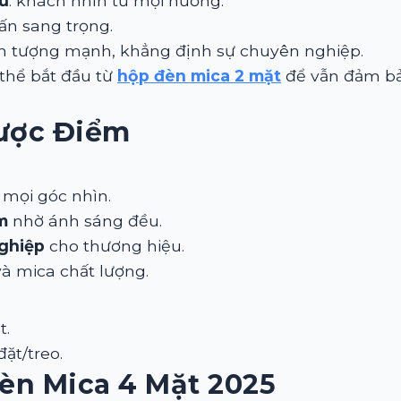
ư
: khách nhìn từ mọi hướng.
ấn sang trọng.
n tượng mạnh, khẳng định sự chuyên nghiệp.
thể bắt đầu từ
hộp đèn mica 2 mặt
để vẫn đảm bả
hược Điểm
 mọi góc nhìn.
m
nhờ ánh sáng đều.
ghiệp
cho thương hiệu.
 mica chất lượng.
t.
ặt/treo.
Đèn Mica 4 Mặt 2025