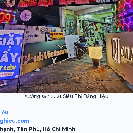
Xưởng sản xuất Siêu Thị Bảng Hiệu
iệu
nghieu.com
Thạnh, Tân Phú, Hồ Chí Minh