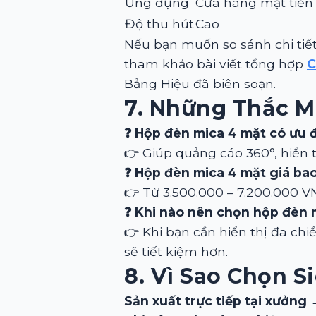
Ứng dụng
Cửa hàng mặt tiền
Độ thu hút
Cao
Nếu bạn muốn so sánh chi tiế
tham khảo bài viết tổng hợp
C
Bảng Hiệu đã biên soạn.
7. Những Thắc M
❓ Hộp đèn mica 4 mặt có ưu 
👉 Giúp quảng cáo 360°, hiển
❓ Hộp đèn mica 4 mặt giá ba
👉 Từ 3.500.000 – 7.200.000 VN
❓ Khi nào nên chọn hộp đèn m
👉 Khi bạn cần hiển thị đa chi
sẽ tiết kiệm hơn.
8. Vì Sao Chọn S
Sản xuất trực tiếp tại xưởng
→