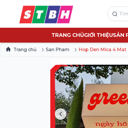
TRANG CHỦ
GIỚI THIỆU
SẢN 
Trang chủ
San Pham
Hop Den Mica 4 Mat