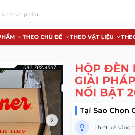
PHẨM
THEO CHỦ ĐỀ
THEO VẬT LIỆU
THE
HỘP ĐÈN 
GIẢI PHÁ
NỔI BẬT 2
Tại Sao Chọn 
Thiết kế sáng 