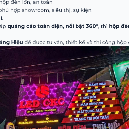
 hộp đèn lớn, an toàn.
 phù hợp showroom, siêu thị, sự kiện.
i
.
háp
quảng cáo toàn diện, nổi bật 360°
, thì
hộp đè
Bảng Hiệu
để được tư vấn, thiết kế và thi công hộ