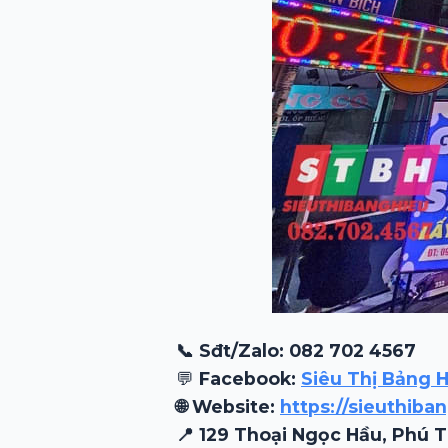
📞 Sđt/Zalo: 082 702 4567
💬
Facebook:
Siêu Thị Bảng H
🌐 Website:
https://sieuthiba
📍 129 Thoại Ngọc Hầu, Phú 