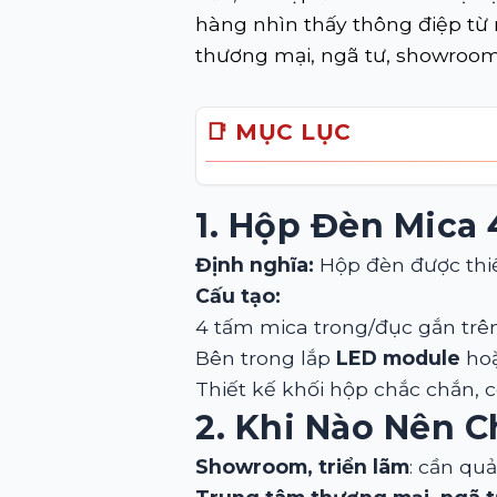
hàng nhìn thấy thông điệp từ m
thương mại, ngã tư, showroom
📑 MỤC LỤC
1. Hộp Đèn Mica 
Định nghĩa:
Hộp đèn được thiế
Cấu tạo:
4 tấm mica trong/đục gắn trê
Bên trong lắp
LED module
ho
Thiết kế khối hộp chắc chắn, có
2. Khi Nào Nên 
Showroom, triển lãm
: cần qu