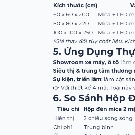
Kích thước (cm)
V
60 x 60 x 200
Mica + LED m
80 x 80 x 220
Mica + LED m
100 x 100 x 250
Mica + LED m
(Giá thay đổi tùy chất liệu, kí
5. Ứng Dụng Thự
Showroom xe máy, ô tô
: làm
Siêu thị & trung tâm thương 
Sự kiện, triển lãm
: làm cột s
👉 Với thiết kế 4 mặt, loại này
6. So Sánh Hộp Đ
Tiêu chí
Hộp đèn mica 2 m
Hiển thị
2 chiều song song
Chi phí
Trung bình