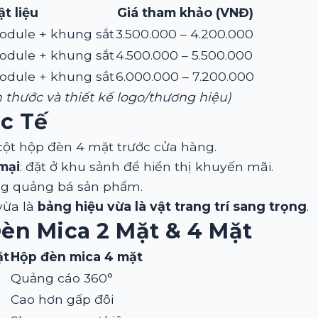
ật liệu
Giá tham khảo (VNĐ)
odule + khung sắt
3.500.000 – 4.200.000
odule + khung sắt
4.500.000 – 5.500.000
odule + khung sắt
6.000.000 – 7.200.000
ch thước và thiết kế logo/thương hiệu)
c Tế
 cột hộp đèn 4 mặt trước cửa hàng.
mại
: đặt ở khu sảnh để hiển thị khuyến mãi.
áng quảng bá sản phẩm.
 vừa là
bảng hiệu vừa là vật trang trí sang trọng
.
èn Mica 2 Mặt & 4 Mặt
ặt
Hộp đèn mica 4 mặt
Quảng cáo 360°
Cao hơn gấp đôi