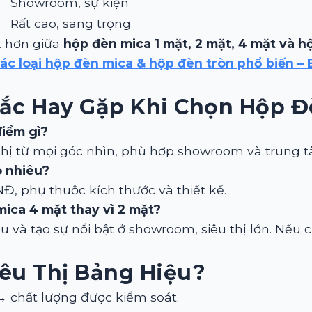
Showroom, sự kiện
Rất cao, sang trọng
t hơn giữa
hộp đèn mica 1 mặt, 2 mặt, 4 mặt và hộ
ác loại hộp đèn mica & hộp đèn tròn phổ biến – 
ắc Hay Gặp Khi Chọn Hộp Đ
điểm gì?
 thị từ mọi góc nhìn, phù hợp showroom và trung 
o nhiêu?
Đ, phụ thuộc kích thước và thiết kế.
ica 4 mặt thay vì 2 mặt?
ều và tạo sự nổi bật ở showroom, siêu thị lớn. Nếu
iêu Thị Bảng Hiệu?
 chất lượng được kiểm soát.