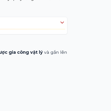
?
ợc gia công vật lý
và gắn lên