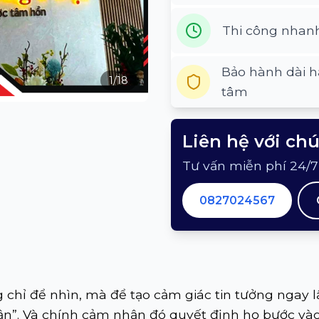
Thi công nhan
Bảo hành dài h
1
/
18
tâm
Liên hệ với ch
Tư vấn miễn phí 24/7
0827024567
 chỉ để nhìn, mà để tạo cảm giác tin tưởng ngay 
ận”. Và chính cảm nhận đó quyết định họ bước vào