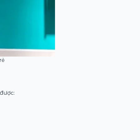
rẻ
 được: