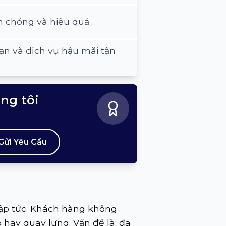
h chóng và hiệu quả
ạn và dịch vụ hậu mãi tận
úng tôi
Gửi Yêu Cầu
lập tức. Khách hàng không
 hay quay lưng. Vấn đề là: đa