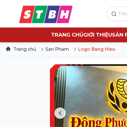
TRANG CHỦ
GIỚI THIỆU
SẢN 
Trang chủ
San Pham
Logo Bang Hieu