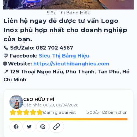
Siêu Thị Bảng Hiệu
Liên hệ ngay để được tư vấn Logo
Inox phù hợp nhất cho doanh nghiệp
của bạn.
📞 Sđt/Zalo: 082 702 4567
💬
Facebook:
Siêu Thị Bảng Hiệu
🌐 Website:
https://sieuthibanghieu.com
📍 129 Thoại Ngọc Hầu, Phú Thạnh, Tân Phú, Hồ
Chí Minh
CEO HỮU TRÍ
Cập nhật:
08:29, 06/04/2026
Đánh giá bài viết
5.00
/5 •
129
bình chọn