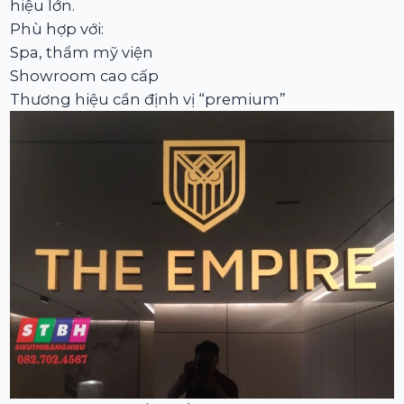
hiệu lớn.
Phù hợp với:
Spa, thẩm mỹ viện
Showroom cao cấp
Thương hiệu cần định vị “premium”