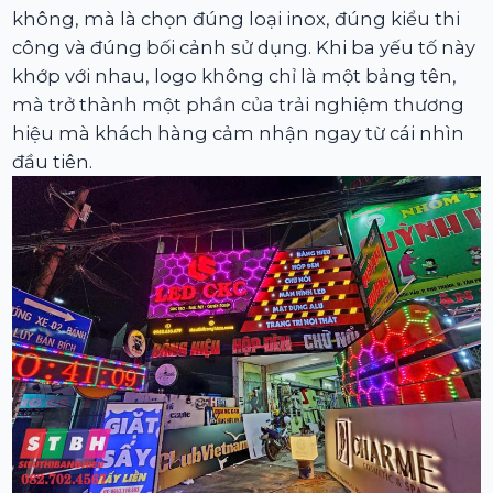
không, mà là chọn đúng loại inox, đúng kiểu thi
công và đúng bối cảnh sử dụng. Khi ba yếu tố này
khớp với nhau, logo không chỉ là một bảng tên,
mà trở thành một phần của trải nghiệm thương
hiệu mà khách hàng cảm nhận ngay từ cái nhìn
đầu tiên.