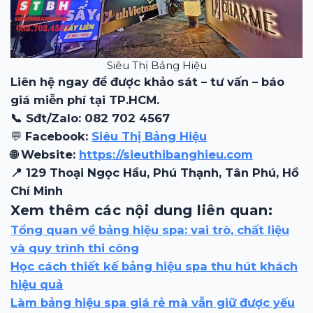
Siêu Thị Bảng Hiệu
Liên hệ ngay để được khảo sát – tư vấn – báo
giá miễn phí tại TP.HCM.
📞 Sđt/Zalo: 082 702 4567
💬
Facebook:
Siêu Thị Bảng Hiệu
🌐 Website:
https://sieuthibanghieu.com
📍 129 Thoại Ngọc Hầu, Phú Thạnh, Tân Phú, Hồ
Chí Minh
Xem thêm các nội dung liên quan:
Tổng quan về bảng hiệu spa: vai trò, chất liệu
và quy trình thi công
Học cách thiết kế bảng hiệu spa thu hút khách
hiệu quả
Làm bảng hiệu spa giá rẻ mà vẫn giữ được yếu