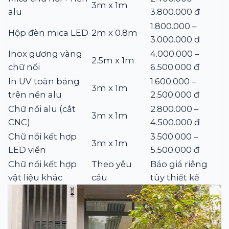
3m x 1m
alu
3.800.000 đ
1.800.000 –
Hộp đèn mica LED
2m x 0.8m
3.000.000 đ
Inox gương vàng
4.000.000 –
2.5m x 1m
chữ nổi
6.500.000 đ
In UV toàn bảng
1.600.000 –
3m x 1m
trên nền alu
2.500.000 đ
Chữ nổi alu (cắt
2.800.000 –
3m x 1m
CNC)
4.500.000 đ
Chữ nổi kết hợp
3.500.000 –
3m x 1m
LED viền
5.500.000 đ
Chữ nổi kết hợp
Theo yêu
Báo giá riêng
vật liệu khác
cầu
tùy thiết kế