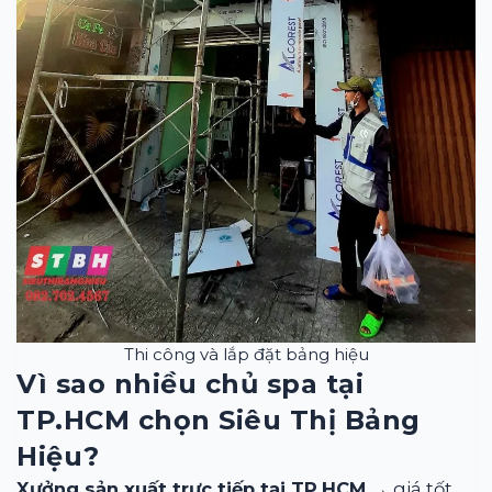
Thi công và lắp đặt bảng hiệu
Vì sao nhiều chủ spa tại
TP.HCM chọn Siêu Thị Bảng
Hiệu?
Xưởng sản xuất trực tiếp tại TP.HCM
→ giá tốt,