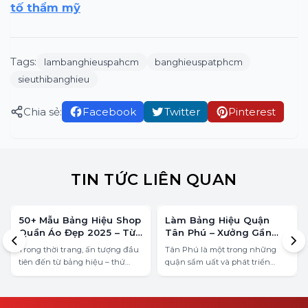
tố thẩm mỹ
Tags:
lambanghieuspahcm
banghieuspatphcm
sieuthibanghieu
Chia sẻ:
Facebook
Twitter
Pinterest
TIN TỨC LIÊN QUAN
50+ Mẫu Bảng Hiệu Shop
Làm Bảng Hiệu Quận
Quần Áo Đẹp 2025 – Từ
Tân Phú – Xưởng Gần
Basic Đến Luxury
Bạn, Gọi Là Có!
Trong thời trang, ấn tượng đầu
Tân Phú là một trong những
tiên đến từ bảng hiệu – thứ
quận sầm uất và phát triển
khách hàng nhìn thấy trước cả
mạnh về kinh doanh tại
khi họ biết bạn bán gì. Một mẫu
TP.HCM. Nhu cầu làm bảng
bảng hiệu shop quần áo đẹp –
hiệu tại quận Tân Phú luôn