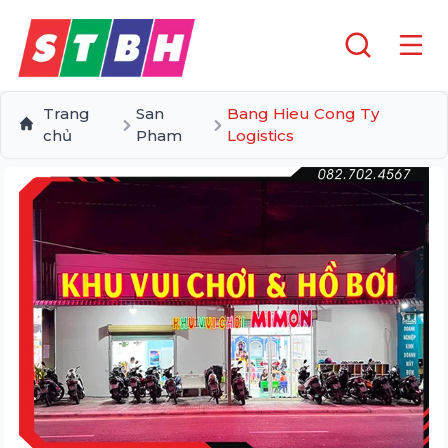
Trang
San
Bang Hieu Cong Ty
chủ
Pham
Logistics