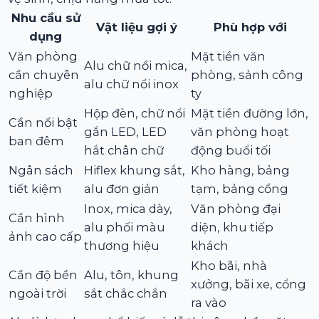
Nhu cầu sử
Vật liệu gợi ý
Phù hợp với
dụng
Văn phòng
Mặt tiền văn
Alu chữ nổi mica,
cần chuyên
phòng, sảnh công
alu chữ nổi inox
nghiệp
ty
Hộp đèn, chữ nổi
Mặt tiền đường lớn,
Cần nổi bật
gắn LED, LED
văn phòng hoạt
ban đêm
hắt chân chữ
động buổi tối
Ngân sách
Hiflex khung sắt,
Kho hàng, bảng
tiết kiệm
alu đơn giản
tạm, bảng cổng
Inox, mica dày,
Văn phòng đại
Cần hình
alu phối màu
diện, khu tiếp
ảnh cao cấp
thương hiệu
khách
Kho bãi, nhà
Cần độ bền
Alu, tôn, khung
xưởng, bãi xe, cổng
ngoài trời
sắt chắc chắn
ra vào