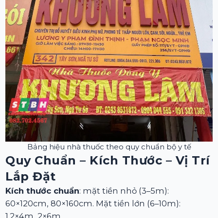
Bảng hiệu nhà thuốc theo quy chuẩn bộ y tế
Quy Chuẩn – Kích Thước – Vị Trí
Lắp Đặt
Kích thước chuẩn
: mặt tiền nhỏ (3–5m):
60×120cm, 80×160cm. Mặt tiền lớn (6–10m):
1.2×4m, 2×6m.