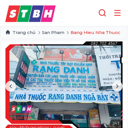
Trang chủ
San Pham
Bang Hieu Nha Thuoc
1
/
43