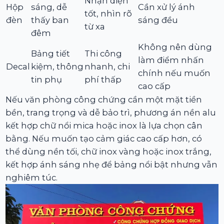
Nhận diện
Hộp
sáng, dễ
Cần xử lý ánh
tốt, nhìn rõ
đèn
thấy ban
sáng đều
từ xa
đêm
Không nên dùng
Bảng tiết
Thi công
làm điểm nhấn
Decal
kiệm, thông
nhanh, chi
chính nếu muốn
tin phụ
phí thấp
cao cấp
Nếu văn phòng công chứng cần một mặt tiền
bền, trang trọng và dễ bảo trì, phương án nền alu
kết hợp chữ nổi mica hoặc inox là lựa chọn cân
bằng. Nếu muốn tạo cảm giác cao cấp hơn, có
thể dùng nền tối, chữ inox vàng hoặc inox trắng,
kết hợp ánh sáng nhẹ để bảng nổi bật nhưng vẫn
nghiêm túc.