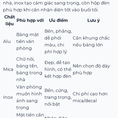
nhà, inox tạo cảm giác sang trọng, còn hộp đèn
phù hợp khi cần nhận diện tốt vào buổi tối.
Chất
Phù hợp với
Ưu điểm
Lưu ý
liệu
Bền, phẳng,
Bảng mặt
dễ phối
Cần khung chắc
Alu
tiền văn
màu, chi
nếu bảng lớn
phòng
phí hợp lý
Chữ nổi,
Đẹp, dễ tạo
bảng tên,
Nên chọn độ dày
Mica
hình, có thể
bảng trong
phù hợp
kết hợp đèn
nhà
Văn phòng
Bền, cứng,
muốn hình
Chi phí cao hơn
Inox
trang trọng,
ảnh sang
mica/decal
nổi bật
trọng
Mặt tiền cần