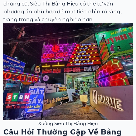
chứng cũ, Siêu Thị Bảng Hiệu có thể tư vấn
phương án phù hợp để mặt tiền nhìn rõ ràng,
trang trọng và chuyên nghiệp hơn.
Xưởng Siêu Thị Bảng Hiệu
Câu Hỏi Thường Gặp Về Bảng