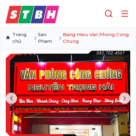
Trang
San
Bang Hieu Van Phong Cong
chủ
Pham
Chung