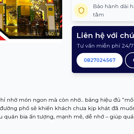
Bảo hành dài h
tâm
1
/
40
Liên hệ với ch
Tư vấn miễn phí 24/7
0827024567
ỉ nhờ món ngon mà còn nhờ... bảng hiệu đủ “mồi
 đường phố sẽ khiến khách chưa kịp khát đã muốn
u quán bia ấn tượng, mạnh mẽ, dễ nhớ – giúp quán