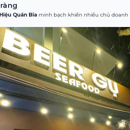
 ràng
Hiệu Quán Bia
minh bạch khiến nhiều chủ doanh 