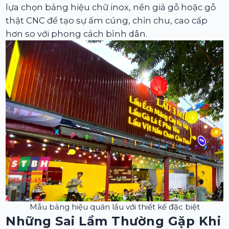
lựa chọn bảng hiệu chữ inox, nền giả gỗ hoặc gỗ
thật CNC để tạo sự ấm cúng, chỉn chu, cao cấp
hơn so với phong cách bình dân.
Mẫu bảng hiệu quán lẩu với thiết kế đặc biệt
Những Sai Lầm Thường Gặp Khi