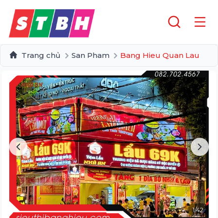
Trang chủ
San Pham
Bang Hieu Quan Lau
1
/
42