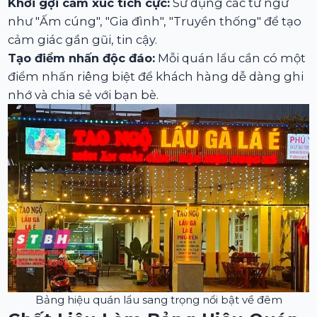
Khơi gợi cảm xúc tích cực:
Sử dụng các từ ngữ
như "Ấm cúng", "Gia đình", "Truyền thống" để tạo
cảm giác gần gũi, tin cậy.
Tạo điểm nhấn độc đáo:
Mỗi quán lẩu cần có một
điểm nhấn riêng biệt để khách hàng dễ dàng ghi
nhớ và chia sẻ với bạn bè.
Bảng hiệu quán lẩu sang trọng nổi bật về đêm