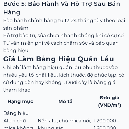
Bước 5: Bảo Hành Và Hỗ Trợ Sau Bán
Hàng
Bảo hành chính hãng từ 12-24 tháng tùy theo loại
sản phẩm
Hỗ trợ bảo trì, sửa chữa nhanh chóng khi có sự cố
Tư vấn miễn phí về cách chăm sóc và bảo quản
bảng hiệu
Giá Làm Bảng Hiệu Quán Lẩu
Chi phí làm bảng hiệu quán lẩu phụ thuộc vào
nhiều yếu tố: chất liệu, kích thước, độ phức tạp, có
sử dụng đèn hay không… Dưới đây là bảng giá
tham khảo:
Đơn giá
Hạng mục
Mô tả
(VNĐ/m²)
Bảng hiệu
Alu + chữ
Nền alu, chữ mica nổi,
1.200.000 –
mica không
khung sắt
1.600.000