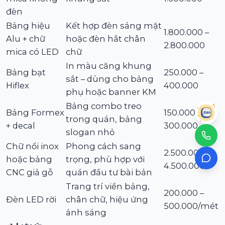
đèn
Bảng hiệu
Kết hợp đèn sáng mặt
1.800.000 –
Alu + chữ
hoặc đèn hắt chân
2.800.000
mica có LED
chữ
In màu căng khung
Bảng bạt
250.000 –
sắt – dùng cho bảng
Hiflex
400.000
phụ hoặc banner KM
Bảng combo treo
Bảng Formex
150.000 –
trong quán, bảng
+ decal
300.000
slogan nhỏ
Chữ nổi inox
Phong cách sang
2.500.000 –
hoặc bảng
trọng, phù hợp với
4.500.000
CNC giả gỗ
quán đầu tư bài bản
Trang trí viền bảng,
200.000 –
Đèn LED rời
chân chữ, hiệu ứng
500.000/mét
ánh sáng