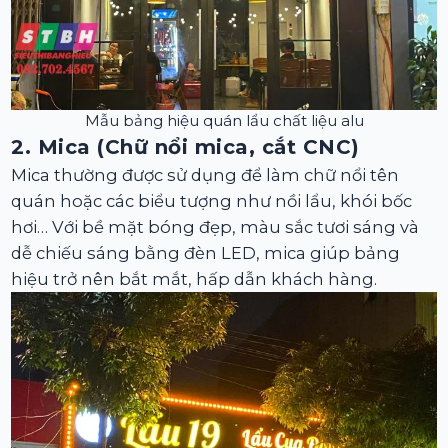
Mẫu bảng hiệu quán lẩu chất liệu alu
2. Mica (Chữ nổi mica, cắt CNC)
Mica thường được sử dụng để làm chữ nổi tên
quán hoặc các biểu tượng như nồi lẩu, khói bốc
hơi… Với bề mặt bóng đẹp, màu sắc tươi sáng và
dễ chiếu sáng bằng đèn LED, mica giúp bảng
hiệu trở nên bắt mắt, hấp dẫn khách hàng.