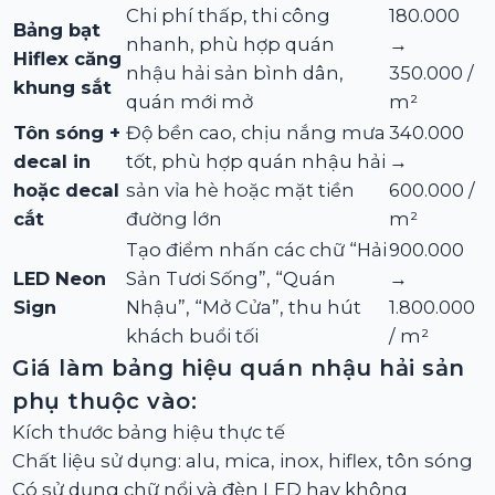
Chi phí thấp, thi công
180.000
Bảng bạt
nhanh, phù hợp quán
→
Hiflex căng
nhậu hải sản bình dân,
350.000 /
khung sắt
quán mới mở
m²
Tôn sóng +
Độ bền cao, chịu nắng mưa
340.000
decal in
tốt, phù hợp quán nhậu hải
→
hoặc decal
sản vỉa hè hoặc mặt tiền
600.000 /
cắt
đường lớn
m²
Tạo điểm nhấn các chữ “Hải
900.000
LED Neon
Sản Tươi Sống”, “Quán
→
Sign
Nhậu”, “Mở Cửa”, thu hút
1.800.000
khách buổi tối
/ m²
Giá làm bảng hiệu quán nhậu hải sản
phụ thuộc vào:
Kích thước bảng hiệu thực tế
Chất liệu sử dụng: alu, mica, inox, hiflex, tôn sóng
Có sử dụng chữ nổi và đèn LED hay không