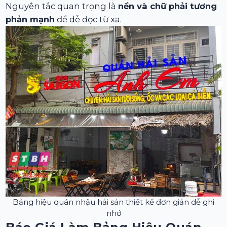
Nguyên tắc quan trọng là
nền và chữ phải tương
phản mạnh
để dễ đọc từ xa.
Bảng hiệu quán nhậu hải sản thiết kế đơn giản dễ ghi
nhớ