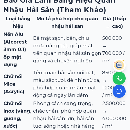
Báo Giá Làm Bảng Hiệu Quán
Nhậu Hải Sản (tham Khảo)
Loại bảng
Mô tả phù hợp cho quán
Giá (thấp
hiệu
nhậu hải sản
→ cao)
Nền Alu
Bề mặt sạch, bền, chịu
500.000
(Alcorest
mưa nắng tốt, giúp mặt
→
3mm 0.1)
tiền quán nhậu hải sản gọn
700.000 /
ốp mặt
gàng và chuyên nghiệp
m²
dựng
Tên quán hải sản nổi bật,
850.000
Chữ nổi
màu sắc tươi, dễ nhìn từ xa,
→
Mica
phù hợp quán nhậu hoạt
1.200.000
(Acrylic)
động cả ngày lẫn đêm
/ m²
Chữ nổi
Phong cách sang trọng,
2.500.000
Inox (vàng,
chắc chắn, phù hợp quán
→
gương,
nhậu hải sản lớn, hải sản
4.000.000
xước)
tươi sống hoặc nhà hàng
/ m²