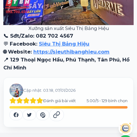
Xưởng sản xuất Siêu Thị Bảng Hiệu
📞 Sđt/Zalo: 082 702 4567
💬
Facebook:
Siêu Thị Bảng Hiệu
🌐 Website:
https://sieuthibanghieu.com
📍 129 Thoại Ngọc Hầu, Phú Thạnh, Tân Phú, Hồ
Chí Minh
Cập nhật:
03:18, 07/01/2026
Đánh giá bài viết
5.00
/5 •
129
bình chọn