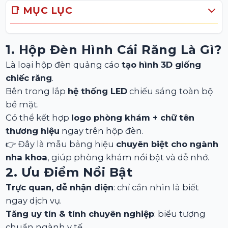
📑 MỤC LỤC
1. Hộp Đèn Hình Cái Răng Là Gì?
Là loại hộp đèn quảng cáo
tạo hình 3D giống
chiếc răng
.
Bên trong lắp
hệ thống LED
chiếu sáng toàn bộ
bề mặt.
Có thể kết hợp
logo phòng khám + chữ tên
thương hiệu
ngay trên hộp đèn.
👉 Đây là mẫu bảng hiệu
chuyên biệt cho ngành
nha khoa
, giúp phòng khám nổi bật và dễ nhớ.
2. Ưu Điểm Nổi Bật
Trực quan, dễ nhận diện
: chỉ cần nhìn là biết
ngay dịch vụ.
Tăng uy tín & tính chuyên nghiệp
: biểu tượng
chuẩn ngành y tế.