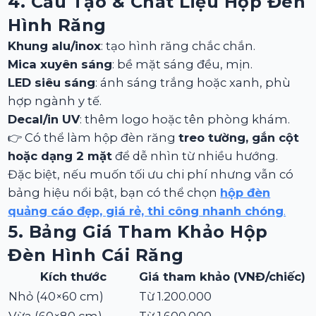
4. Cấu Tạo & Chất Liệu Hộp Đèn
Hình Răng
Khung alu/inox
: tạo hình răng chắc chắn.
Mica xuyên sáng
: bề mặt sáng đều, mịn.
LED siêu sáng
: ánh sáng trắng hoặc xanh, phù
hợp ngành y tế.
Decal/in UV
: thêm logo hoặc tên phòng khám.
👉 Có thể làm hộp đèn răng
treo tường, gắn cột
hoặc dạng 2 mặt
để dễ nhìn từ nhiều hướng.
Đặc biệt, nếu muốn tối ưu chi phí nhưng vẫn có
bảng hiệu nổi bật, bạn có thể chọn
hộp đèn
quảng cáo đẹp, giá rẻ, thi công nhanh chóng
.
5. Bảng Giá Tham Khảo Hộp
Đèn Hình Cái Răng
Kích thước
Giá tham khảo (VNĐ/chiếc)
Nhỏ (40×60 cm)
Từ 1.200.000