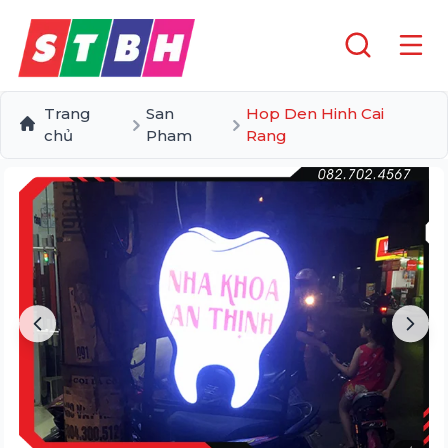
Trang
San
Hop Den Hinh Cai
chủ
Pham
Rang