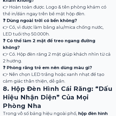
khám không?
👉 Hoàn toàn được. Logo & tên phòng khám có
thể in/dán ngay trên bề mặt hộp đèn.
❓ Dùng ngoài trời có bền không?
👉 Có, vì được làm bằng alu/mica chống nước,
LED tuổi thọ 50.000h.
❓ Có thể làm 2 mặt để treo ngang đường
không?
👉 Có. Hộp đèn răng 2 mặt giúp khách nhìn từ cả
2 hướng.
❓ Phòng răng trẻ em nên dùng màu gì?
👉 Nên chọn LED trắng hoặc xanh nhạt để tạo
cảm giác thân thiện, dễ gần.
8. Hộp Đèn Hình Cái Răng: “dấu
Hiệu Nhận Diện” Của Mọi
Phòng Nha
Trong vô số bảng hiệu ngoài phố,
hộp đèn hình