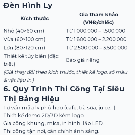
Đèn Hình Ly
Giá tham khảo
Kích thước
(VNĐ/chiếc)
Nhỏ (40×60 cm)
Từ 1.000.000 – 1.500.000
Vừa (60×100 cm)
Từ 1.800.000 – 2.200.000
Lớn (80×120 cm)
Từ 2.500.000 – 3.500.000
Thiết kế tùy biến (đặc
Báo giá riêng
biệt)
(Giá thay đổi theo kích thước, thiết kế logo, số màu
& vật liệu in.)
6. Quy Trình Thi Công Tại
Siêu
Thị Bảng Hiệu
Tư vấn mẫu ly phù hợp (cafe, trà sữa, juice…).
Thiết kế demo 2D/3D kèm logo.
Gia công khung, mica, in hình, lắp LED.
Thi công tận nơi, căn chỉnh ánh sáng.