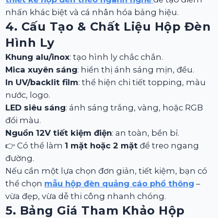
nhấn khác biệt và cá nhân hóa bảng hiệu.
4. Cấu Tạo & Chất Liệu Hộp Đèn
Hình Ly
Khung alu/inox
: tạo hình ly chắc chắn.
Mica xuyên sáng
: hiển thị ánh sáng mịn, đều.
In UV/backlit film
: thể hiện chi tiết topping, màu
nước, logo.
LED siêu sáng
: ánh sáng trắng, vàng, hoặc RGB
đổi màu.
Nguồn 12V tiết kiệm điện
: an toàn, bền bỉ.
👉 Có thể làm
1 mặt hoặc 2 mặt
để treo ngang
đường.
Nếu cần một lựa chọn đơn giản, tiết kiệm, bạn có
thể chọn
mẫu hộp đèn quảng cáo phổ thông
–
vừa đẹp, vừa dễ thi công nhanh chóng.
5. Bảng Giá Tham Khảo Hộp