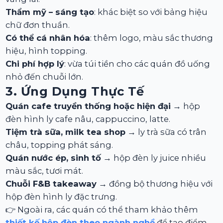
Thẩm mỹ – sáng tạo
: khác biệt so với bảng hiệu
chữ đơn thuần.
Có thể cá nhân hóa
: thêm logo, màu sắc thương
hiệu, hình topping.
Chi phí hợp lý
: vừa túi tiền cho các quán đồ uống
nhỏ đến chuỗi lớn.
3. Ứng Dụng Thực Tế
Quán cafe truyền thống hoặc hiện đại
→ hộp
đèn hình ly cafe nâu, cappuccino, latte.
Tiệm trà sữa, milk tea shop
→ ly trà sữa có trân
châu, topping phát sáng.
Quán nước ép, sinh tố
→ hộp đèn ly juice nhiều
màu sắc, tươi mát.
Chuỗi F&B takeaway
→ đồng bộ thương hiệu với
hộp đèn hình ly đặc trưng.
👉 Ngoài ra, các quán có thể tham khảo thêm
thiết kế hộp đèn theo ngành nghề
để tạo điểm