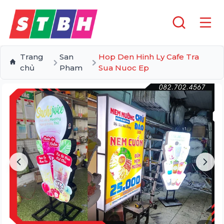
Trang
San
Hop Den Hinh Ly Cafe Tra
chủ
Pham
Sua Nuoc Ep