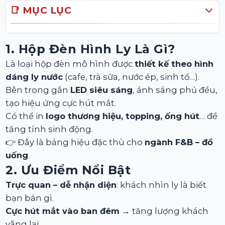
📑 MỤC LỤC
1. Hộp Đèn Hình Ly Là Gì?
Là loại hộp đèn mô hình được
thiết kế theo hình
dáng ly nước
(cafe, trà sữa, nước ép, sinh tố…).
Bên trong gắn
LED siêu sáng
, ánh sáng phủ đều,
tạo hiệu ứng cực hút mắt.
Có thể in
logo thương hiệu, topping, ống hút
… để
tăng tính sinh động.
👉 Đây là bảng hiệu đặc thù cho
ngành F&B – đồ
uống
.
2. Ưu Điểm Nổi Bật
Trực quan – dễ nhận diện
: khách nhìn ly là biết
bạn bán gì.
Cực hút mắt vào ban đêm
→ tăng lượng khách
vãng lai.