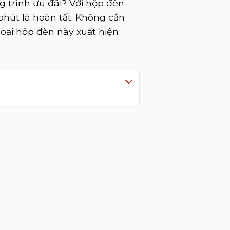
 trình ưu đãi? Với hộp đèn
 phút là hoàn tất. Không cần
loại hộp đèn này xuất hiện