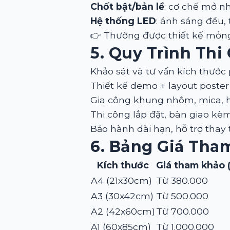
Chốt bật/bản lề
: cơ chế mở n
Hệ thống LED
: ánh sáng đều, 
👉 Thường được thiết kế mỏng
5. Quy Trình Thi
Khảo sát và tư vấn kích thước
Thiết kế demo + layout poste
Gia công khung nhôm, mica, 
Thi công lắp đặt, bàn giao k
Bảo hành dài hạn, hỗ trợ thay t
6. Bảng Giá Tha
Kích thước
Giá tham khảo 
A4 (21x30cm)
Từ 380.000
A3 (30x42cm)
Từ 500.000
A2 (42x60cm)
Từ 700.000
A1 (60x85cm)
Từ 1.000.000