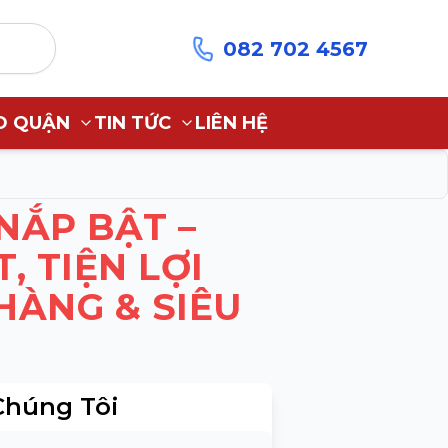
082 702 4567
O QUẬN
TIN TỨC
LIÊN HỆ
NẮP BẬT –
, TIỆN LỢI
HÀNG & SIÊU
Chúng Tôi