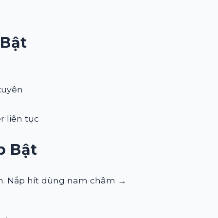
 Bật
xuyên
r liên tục
p Bật
yên. Nắp hít dùng nam châm →