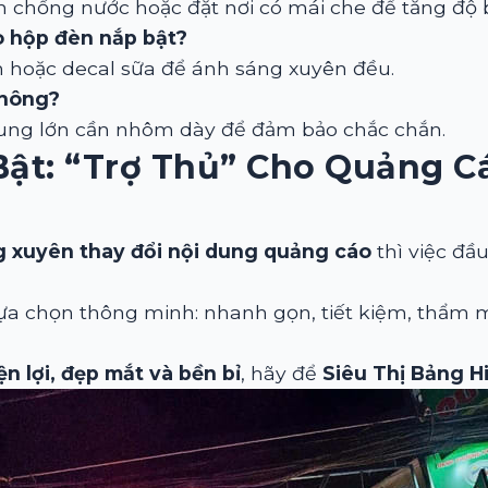
n chống nước hoặc đặt nơi có mái che để tăng độ 
ào hộp đèn nắp bật?
m hoặc decal sữa để ánh sáng xuyên đều.
không?
ung lớn cần nhôm dày để đảm bảo chắc chắn.
Bật: “trợ Thủ” Cho Quảng 
 xuyên thay đổi nội dung quảng cáo
thì việc đầu
lựa chọn thông minh: nhanh gọn, tiết kiệm, thẩm
n lợi, đẹp mắt và bền bỉ
, hãy để
Siêu Thị Bảng H