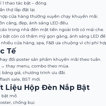
hỉ 1 thao tác bật – đóng.
n thợ lắp đặt lại.
 hợp cửa hàng thường xuyên chạy khuyến mãi.
luôn căng, đẹp, ánh sáng LED đều.
 cáo trong nhà đến mặt tiền ngoài trời có mái che.
 nắp bật còn có thẩm mỹ gọn gàng, ánh sáng LED đ
nhiều cửa hàng, spa, F&B ưa chuộng vì chi phí hợp
c Tế
hay đổi poster sản phẩm khuyến mãi theo tuần.
→ thay menu, combo theo mùa.
bảng giá, chương trình ưu đãi.
lash sale, BST mới.
ất Liệu Hộp Đèn Nắp Bật
ễ bật mở.
poster, chống bụi.