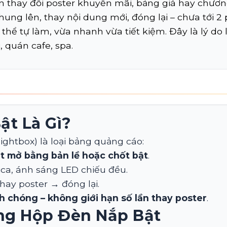
 thay đổi poster khuyến mãi, bảng giá hay chương
hung lên, thay nội dung mới, đóng lại – chưa tới 2
thể tự làm, vừa nhanh vừa tiết kiệm. Đây là lý do 
, quán cafe, spa.
ật Là Gì?
ightbox) là loại bảng quảng cáo:
t mở bằng bản lề hoặc chốt bật
.
ca, ánh sáng LED chiếu đều.
hay poster → đóng lại.
nh chóng – không giới hạn số lần thay poster
.
ùng Hộp Đèn Nắp Bật