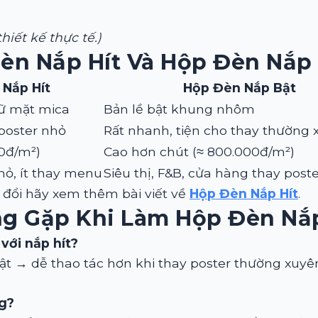
hiết kế thực tế.)
Đèn Nắp Hít Và Hộp Đèn Nắp
Nắp Hít
Hộp Đèn Nắp Bật
ữ mặt mica
Bản lề bật khung nhôm
poster nhỏ
Rất nhanh, tiện cho thay thường 
0đ/m²)
Cao hơn chút (≈ 800.000đ/m²)
hỏ, ít thay menu
Siêu thị, F&B, cửa hàng thay poste
 đổi hãy xem thêm bài viết về
Hộp Đèn Nắp Hít
.
ng Gặp Khi Làm
Hộp Đèn Nắ
với nắp hít?
bật → dễ thao tác hơn khi thay poster thường xu
.
ng?