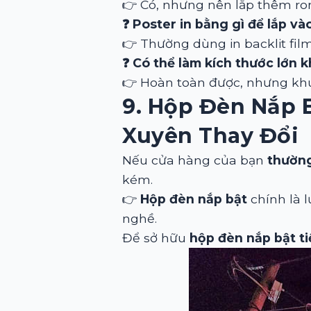
👉 Có, nhưng nên lắp thêm ro
❓ Poster in bằng gì để lắp v
👉 Thường dùng in backlit fil
❓ Có thể làm kích thước lớn 
👉 Hoàn toàn được, nhưng kh
9. Hộp Đèn Nắp 
Xuyên Thay Đổi
Nếu cửa hàng của bạn
thường
kém.
👉
Hộp đèn nắp bật
chính là 
nghề.
Để sở hữu
hộp đèn nắp bật tiệ