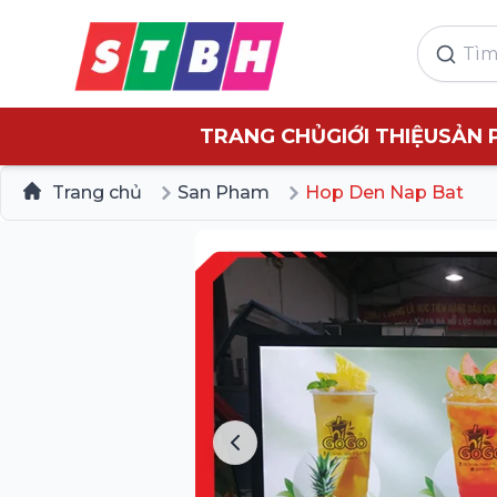
TRANG CHỦ
GIỚI THIỆU
SẢN 
Trang chủ
San Pham
Hop Den Nap Bat