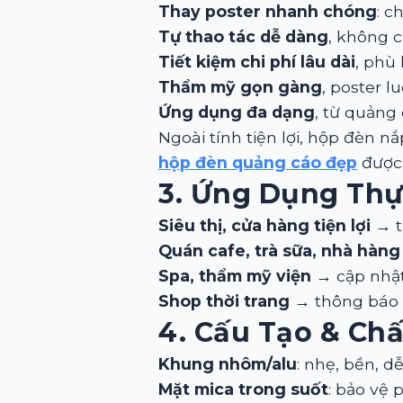
Thay poster nhanh chóng
: c
Tự thao tác dễ dàng
, không cầ
Tiết kiệm chi phí lâu dài
, phù
Thẩm mỹ gọn gàng
, poster 
Ứng dụng đa dạng
, từ quảng
Ngoài tính tiện lợi, hộp đèn
hộp đèn quảng cáo đẹp
được 
3. Ứng Dụng Thự
Siêu thị, cửa hàng tiện lợi
→ t
Quán cafe, trà sữa, nhà hàng
Spa, thẩm mỹ viện
→ cập nhật 
Shop thời trang
→ thông báo f
4. Cấu Tạo & Ch
Khung nhôm/alu
: nhẹ, bền, d
Mặt mica trong suốt
: bảo vệ 