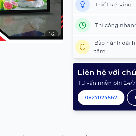
Thiết kế sáng 
Thi công nhan
1
/
2
Bảo hành dài h
tâm
Liên hệ với ch
Tư vấn miễn phí 24/7
0827024567