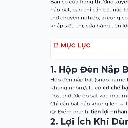
Bạn có cửa hàng thường xuyên
nắp bật, bạn chỉ cần bật nắp k
thợ chuyên nghiệp, ai cũng có 
khắp siêu thị, cửa hàng tiện lợi
📑 MỤC LỤC
1. Hộp Đèn Nắp B
Hộp đèn nắp bật (snap frame l
Khung nhôm/alu có
cơ chế bậ
Poster được ép sát vào mặt mi
Chỉ cần bật nắp khung lên → t
👉 Điểm mạnh:
tiện lợi – nha
2. Lợi Ích Khi D