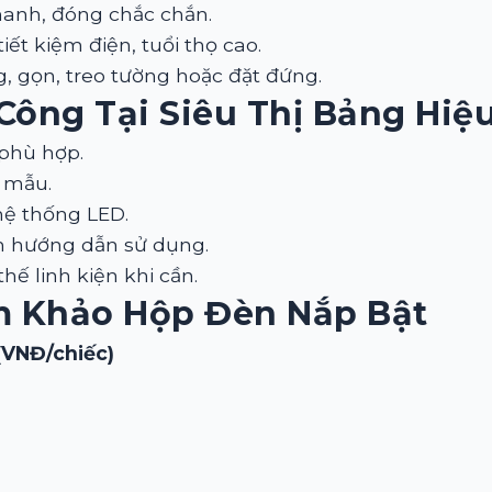
hanh, đóng chắc chắn.
tiết kiệm điện, tuổi thọ cao.
, gọn, treo tường hoặc đặt đứng.
 Công Tại
Siêu Thị Bảng Hiệ
 phù hợp.
r mẫu.
hệ thống LED.
èm hướng dẫn sử dụng.
hế linh kiện khi cần.
m Khảo Hộp Đèn Nắp Bật
(VNĐ/chiếc)