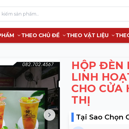
PHẨM
THEO CHỦ ĐỀ
THEO VẬT LIỆU
THE
HỘP ĐÈN 
LINH HOẠT
CHO CỬA 
THỊ
Tại Sao Chọn 