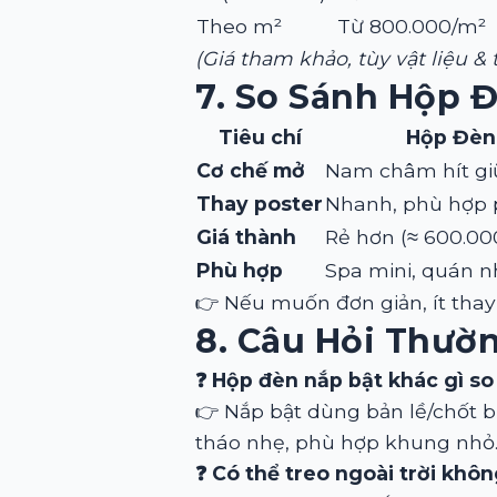
Theo m²
Từ 800.000/m²
(Giá tham khảo, tùy vật liệu & t
7. So Sánh Hộp 
Tiêu chí
Hộp Đèn 
Cơ chế mở
Nam châm hít gi
Thay poster
Nhanh, phù hợp 
Giá thành
Rẻ hơn (≈ 600.00
Phù hợp
Spa mini, quán n
👉 Nếu muốn đơn giản, ít thay
8. Câu Hỏi Thườ
❓ Hộp đèn nắp bật khác gì so 
👉 Nắp bật dùng bản lề/chốt 
tháo nhẹ, phù hợp khung nhỏ
❓ Có thể treo ngoài trời khô