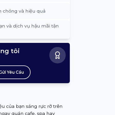
h chóng và hiệu quả
ạn và dịch vụ hậu mãi tận
úng tôi
Gửi Yêu Cầu
ệu của bạn sáng rực rỡ trên
 ngay quán cafe, spa hay