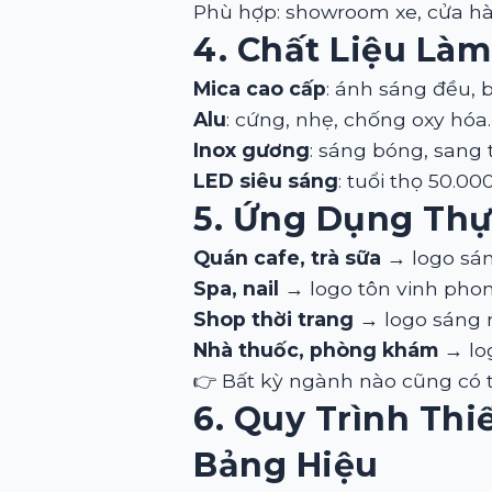
Phù hợp: showroom xe, cửa hàn
4. Chất Liệu Là
Mica cao cấp
: ánh sáng đều, 
Alu
: cứng, nhẹ, chống oxy hóa.
Inox gương
: sáng bóng, sang 
LED siêu sáng
: tuổi thọ 50.00
5. Ứng Dụng Thự
Quán cafe, trà sữa
→ logo sáng
Spa, nail
→ logo tôn vinh phon
Shop thời trang
→ logo sáng 
Nhà thuốc, phòng khám
→ log
👉 Bất kỳ ngành nào cũng có 
6. Quy Trình Thi
Bảng Hiệu