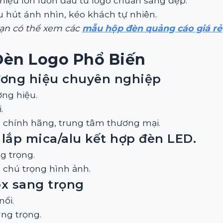
 hiệu lớn luôn đầu tư logo chuẩn sáng đẹp.
u hút ánh nhìn, kéo khách tự nhiên.
ạn có thể xem các
mẫu hộp đèn quảng cáo giá rẻ
 Đèn Logo Phổ Biến
hương hiệu chuyên nghiệp
ng hiệu.
.
 chính hãng, trung tâm thương mại.
 lắp mica/alu kết hợp đèn LED.
g trọng.
, chú trọng hình ảnh.
ox sang trọng
ổi.
ang trọng.