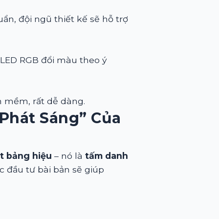
ẩn, đội ngũ thiết kế sẽ hỗ trợ
p LED RGB đổi màu theo ý
ăn mềm, rất dễ dàng.
 Phát Sáng” Của
t bảng hiệu
– nó là
tấm danh
 đầu tư bài bản sẽ giúp