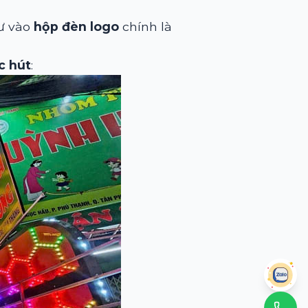
tư vào
hộp đèn logo
chính là
c hút
: