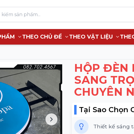
PHẨM
THEO CHỦ ĐỀ
THEO VẬT LIỆU
THE
HỘP ĐÈN 
SANG TRỌ
CHUYÊN N
Tại Sao Chọn 
Thiết kế sáng 