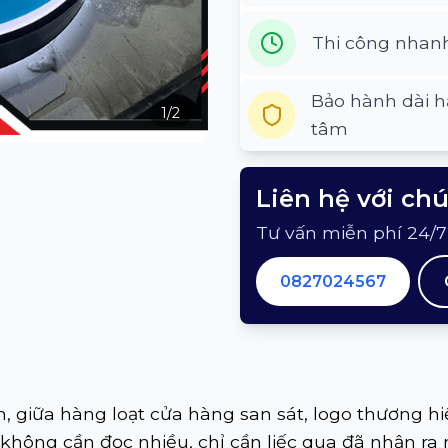
Thi công nhan
Bảo hành dài h
1
/
2
tâm
Liên hệ với ch
Tư vấn miễn phí 24/7
0827024567
 giữa hàng loạt cửa hàng san sát, logo thương hi
không cần đọc nhiều, chỉ cần liếc qua đã nhận ra