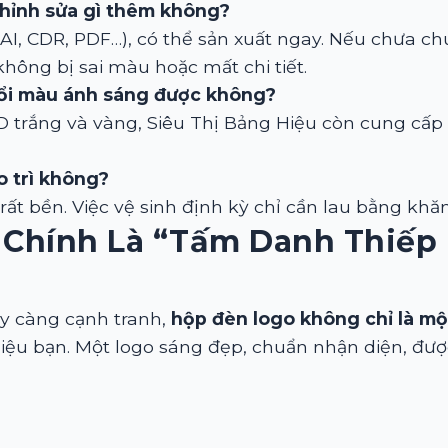
n chỉnh sửa gì thêm không?
(AI, CDR, PDF…), có thể sản xuất ngay. Nếu chưa chu
hông bị sai màu hoặc mất chi tiết.
đổi màu ánh sáng được không?
ED trắng và vàng, Siêu Thị Bảng Hiệu còn cung cấ
o trì không?
rất bền. Việc vệ sinh định kỳ chỉ cần lau bằng kh
 Chính Là “tấm Danh Thiếp
ày càng cạnh tranh,
hộp đèn logo không chỉ là mộ
ệu bạn. Một logo sáng đẹp, chuẩn nhận diện, được