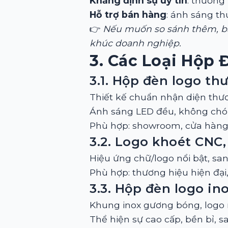
Khẳng định sự uy tín
: thương
Hỗ trợ bán hàng
: ánh sáng th
👉
Nếu muốn so sánh thêm, b
khúc doanh nghiệp.
3. Các Loại Hộp
3.1. Hộp đèn logo t
Thiết kế chuẩn nhận diện thươ
Ánh sáng LED đều, không chói
Phù hợp: showroom, cửa hàng
3.2. Logo khoét CNC,
Hiệu ứng chữ/logo nổi bật, san
Phù hợp: thương hiệu hiện đại
3.3. Hộp đèn logo in
Khung inox gương bóng, logo n
Thể hiện sự cao cấp, bền bỉ, s