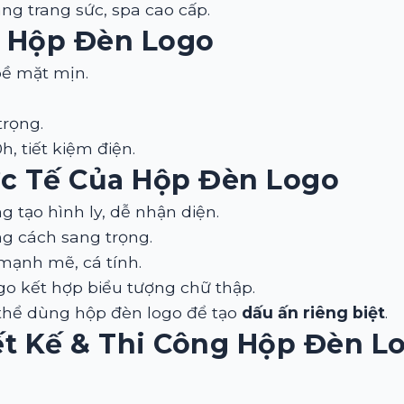
g trang sức, spa cao cấp.
m Hộp Đèn Logo
bề mặt mịn.
trọng.
0h, tiết kiệm điện.
c Tế Của Hộp Đèn Logo
 tạo hình ly, dễ nhận diện.
g cách sang trọng.
mạnh mẽ, cá tính.
o kết hợp biểu tượng chữ thập.
thể dùng hộp đèn logo để tạo
dấu ấn riêng biệt
.
ết Kế & Thi Công Hộp Đèn L