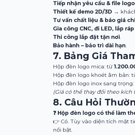
Tiếp nhận yêu cầu & file logo
Thiết kế demo 2D/3D
→ khách
Tư vấn chất liệu & báo giá chi
Gia công CNC, đi LED, lắp ráp
Thi công lắp đặt tận nơi
.
Bảo hành – bảo trì dài hạn
.
7. Bảng Giá Tha
Hộp đèn logo mica: từ
1.200.
Hộp đèn logo khoét âm bản: 
Hộp đèn logo inox sang trọng:
(Giá có thể thay đổi theo kích t
8. Câu Hỏi Thườ
❓ Hộp đèn logo có thể làm t
👉 Có. Tùy vào diện tích mặt t
nổi bật.