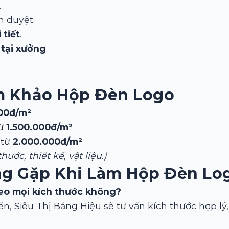
.
 duyệt.
 tiết
.
 tại xưởng
.
m Khảo Hộp Đèn Logo
000đ/m²
từ
1.500.000đ/m²
 từ
2.000.000đ/m²
hước, thiết kế, vật liệu.)
ng Gặp Khi Làm
Hộp Đèn Lo
heo mọi kích thước không?
iền, Siêu Thị Bảng Hiệu sẽ tư vấn kích thước hợp l