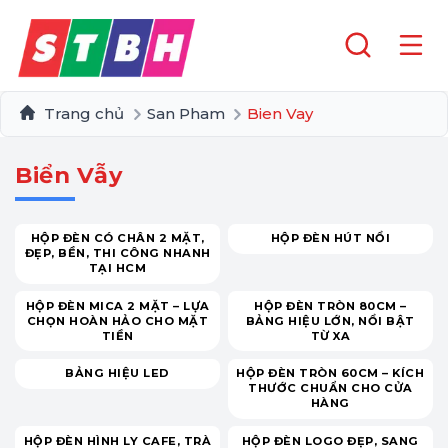
Trang chủ
San Pham
Bien Vay
Biển Vẫy
HỘP ĐÈN CÓ CHÂN 2 MẶT,
HỘP ĐÈN HÚT NỔI
ĐẸP, BỀN, THI CÔNG NHANH
TẠI HCM
HỘP ĐÈN MICA 2 MẶT – LỰA
HỘP ĐÈN TRÒN 80CM –
CHỌN HOÀN HẢO CHO MẶT
BẢNG HIỆU LỚN, NỔI BẬT
TIỀN
TỪ XA
BẢNG HIỆU LED
HỘP ĐÈN TRÒN 60CM – KÍCH
THƯỚC CHUẨN CHO CỬA
HÀNG
HỘP ĐÈN HÌNH LY CAFE, TRÀ
HỘP ĐÈN LOGO ĐẸP, SANG