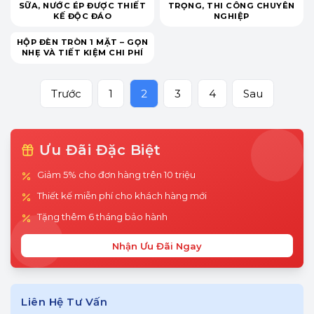
SỮA, NƯỚC ÉP ĐƯỢC THIẾT
TRỌNG, THI CÔNG CHUYÊN
KẾ ĐỘC ĐÁO
NGHIỆP
HỘP ĐÈN TRÒN 1 MẶT – GỌN
NHẸ VÀ TIẾT KIỆM CHI PHÍ
Trước
1
2
3
4
Sau
Ưu Đãi Đặc Biệt
Giảm 5% cho đơn hàng trên 10 triệu
Thiết kế miễn phí cho khách hàng mới
Tặng thêm 6 tháng bảo hành
Nhận Ưu Đãi Ngay
Liên Hệ Tư Vấn